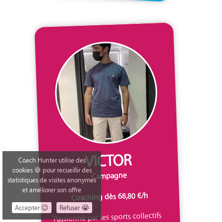
VICTOR
Coach Hunter utilise des
cookies 🍪 pour recueillir des
Campagne
statistiques de visites anonymes
et améliorer son offre
Coaching dès 68,80 €/h
Accepter 😉
Refuser 😭
Passionné par les sports collectifs