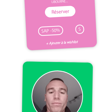
LIBOURNE...
Réserver
S
SAP -50%
+ Ajouter à la wishlist