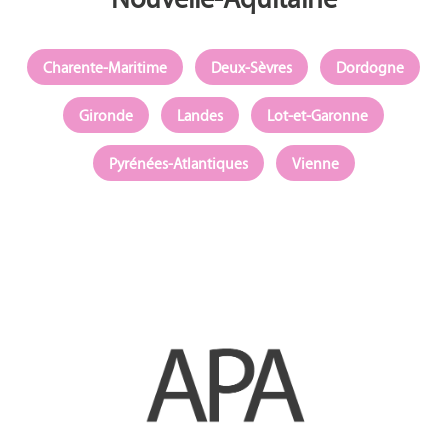
Charente-Maritime
Deux-Sèvres
Dordogne
Gironde
Landes
Lot-et-Garonne
Pyrénées-Atlantiques
Vienne