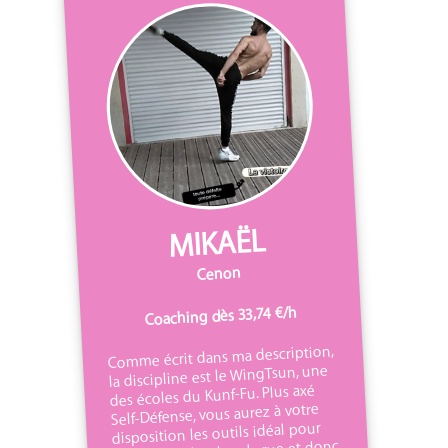
MIKAËL
Cenon
Coaching dès 33,74 €/h
Comme écrit dans ma description,
la discipline est le WingTsun, une
des écoles du Kunf-Fu. Plus axé
Self-Défense, vous aurez à votre
disposition les outils idéal pour