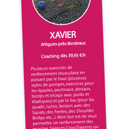
XAVIER
Artigues-près-Bordeaux
Coaching dès 39,93 €/h
Plusieurs exercices de
renforcement musculaire en
passant par le haut (plusieurs
styles de pompes, exercices pour
les épaules, pectoraux, dorsaux,
biceps et triceps avec poids et
élastiques) et par le bas (pour les
quadri, ischio, fessiers avec des
Squats, des Fentes, des Shoulder
Bridge etc...). Mon but est de vous
permettre un renforcement des
muscles. Séances CrossTraining sur