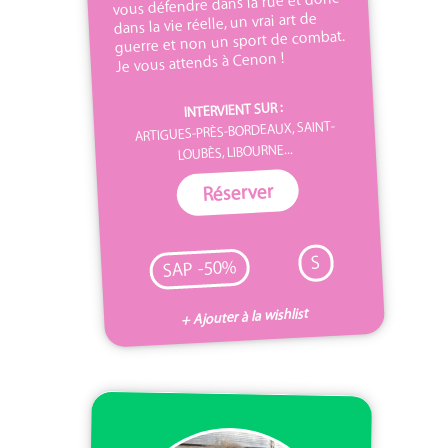
vous défendre dans la rue et donc
dans la vie réelle, un vrai art de
guerre et non un sport de combat.
Je vous attends à Cenon !
INTERVIENT SUR :
ARTIGUES-PRÈS-BORDEAUX, SAINT-
LOUBÈS, LIBOURNE...
Réserver
S
SAP -50%
+ Ajouter à la wishlist