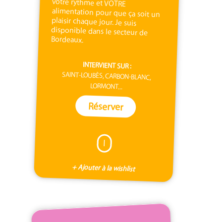
Bordeaux.
INTERVIENT SUR :
SAINT-LOUBÈS, CARBON-BLANC,
LORMONT...
Réserver
I
+ Ajouter à la wishlist