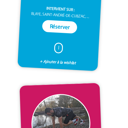
INTERVIENT SUR :
BLAYE, SAINT-ANDRÉ-DE-CUBZAC, ...
Réserver
I
+ Ajouter à la wishlist