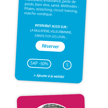
marche nordique.
INTERVIENT AUSSI SUR :
LA MULATIÈRE, VILLEURBANNE,
SAINTE-FOY-LÈS-LYON...
Réserver
SAP -50%
S
+ Ajouter à la wishlist