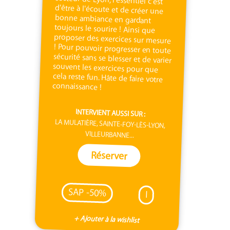
connaissance !
INTERVIENT AUSSI SUR :
LA MULATIÈRE, SAINTE-FOY-LÈS-LYON,
VILLEURBANNE...
Réserver
SAP -50%
I
+ Ajouter à la wishlist