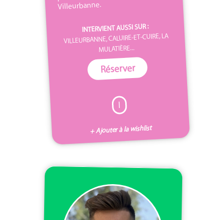
Villeurbanne.
INTERVIENT AUSSI SUR :
VILLEURBANNE, CALUIRE-ET-CUIRE, LA
MULATIÈRE...
Réserver
I
+ Ajouter à la wishlist