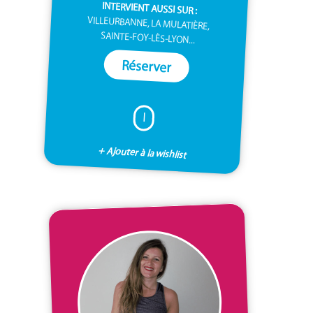
INTERVIENT AUSSI SUR :
VILLEURBANNE, LA MULATIÈRE,
SAINTE-FOY-LÈS-LYON...
Réserver
I
+ Ajouter à la wishlist