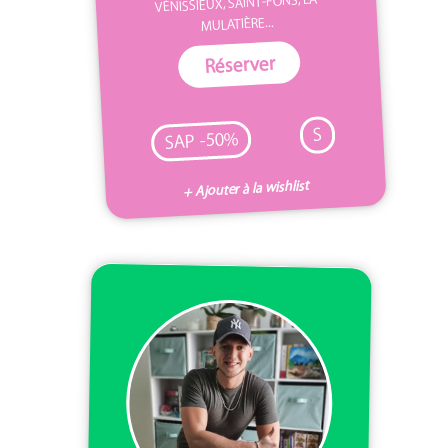
VÉNISSIEUX, SAINT-FONS, LA
MULATIÈRE...
Réserver
S
SAP -50%
+ Ajouter à la wishlist