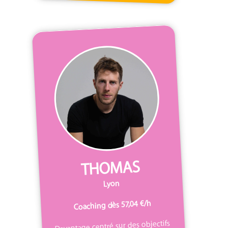
THOMAS
Lyon
Coaching dès 57,04 €/h
Davantage centré sur des objectifs