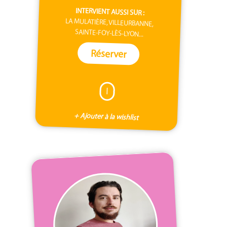
INTERVIENT AUSSI SUR :
LA MULATIÈRE, VILLEURBANNE,
SAINTE-FOY-LÈS-LYON...
Réserver
I
+ Ajouter à la wishlist