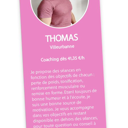
THOMAS
Villeurbanne
Coaching dès 41,35 €/h
Je propose des séances en
fonction des objectifs de chacun :
perte de poids, tonification,
renforcement musculaire ou
remise en forme. Etant toujours de
bonne humeur et à l'écoute, je
suis une bonne source de
motivation. Je vous accompagne
dans vos objectifs en restant
disponible en dehors des séances,
pour toute question ou conseil à