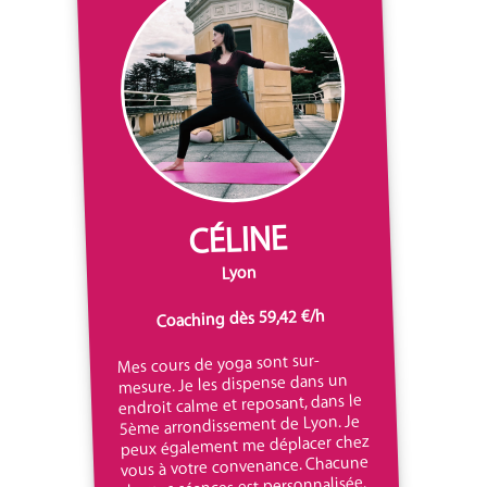
CÉLINE
Lyon
Coaching dès 59,42 €/h
Mes cours de yoga sont sur-
mesure. Je les dispense dans un
endroit calme et reposant, dans le
5ème arrondissement de Lyon. Je
peux également me déplacer chez
vous à votre convenance. Chacune
de mes séances est personnalisée.