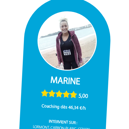
MARINE
5,00
Coaching dès 46,34 €/h
INTERVIENT SUR :
LORMONT, CARBON-BLANC, CENON...