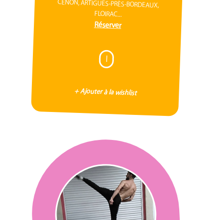
CENON, ARTIGUES-PRÈS-BORDEAUX,
FLOIRAC...
Réserver
I
+ Ajouter à la wishlist