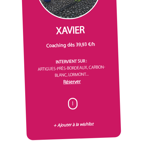
XAVIER
Coaching dès 39,93 €/h
INTERVIENT SUR :
ARTIGUES-PRÈS-BORDEAUX, CARBON-
BLANC, LORMONT...
Réserver
I
+ Ajouter à la wishlist