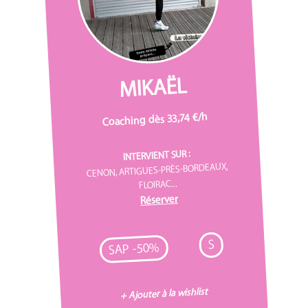
MIKAËL
Coaching dès 33,74 €/h
INTERVIENT SUR :
CENON, ARTIGUES-PRÈS-BORDEAUX,
FLOIRAC...
Réserver
S
SAP -50%
+ Ajouter à la wishlist