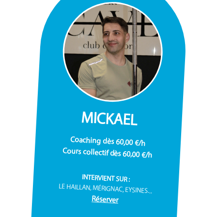
MICKAEL
Coaching dès 60,00 €/h
Cours collectif dès 60,00 €/h
INTERVIENT SUR :
LE HAILLAN, MÉRIGNAC, EYSINES...
Réserver