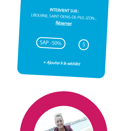
INTERVIENT SUR :
LIBOURNE, SAINT-DENIS-DE-PILE, IZON...
Réserver
SAP -50%
S
+ Ajouter à la wishlist