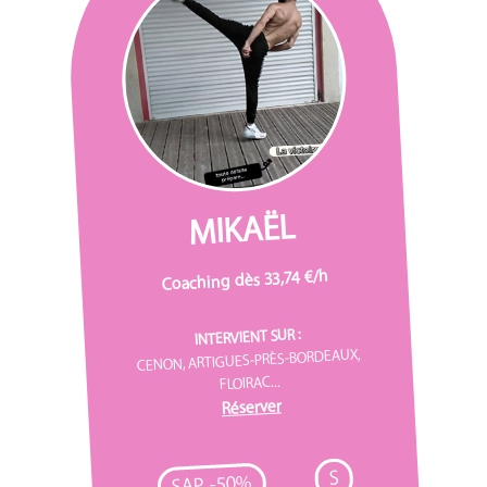
MIKAËL
Coaching dès 33,74 €/h
INTERVIENT SUR :
CENON, ARTIGUES-PRÈS-BORDEAUX,
FLOIRAC...
Réserver
S
SAP -50%