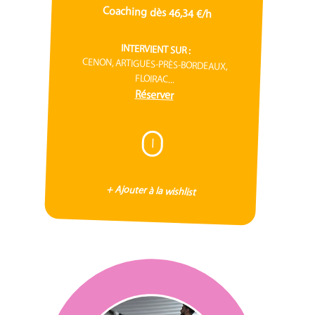
Coaching dès 46,34 €/h
INTERVIENT SUR :
CENON, ARTIGUES-PRÈS-BORDEAUX,
FLOIRAC...
Réserver
I
+ Ajouter à la wishlist