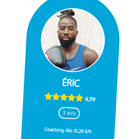
ÉRIC
4,99
3 avis
Coaching dès 51,28 €/h