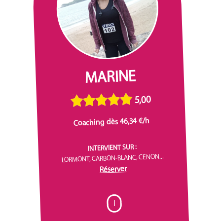
MARINE
5,00
Coaching dès 46,34 €/h
INTERVIENT SUR :
LORMONT, CARBON-BLANC, CENON...
Réserver
I