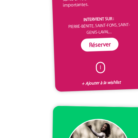
importantes.
INTERVIENT SUR :
PIERRE-BÉNITE, SAINT-FONS, SAINT-
GENIS-LAVAL...
Réserver
I
+ Ajouter à la wishlist