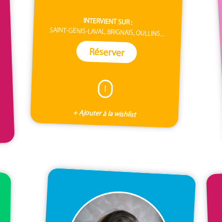
INTERVIENT SUR :
SAINT-GENIS-LAVAL, BRIGNAIS, OULLINS...
Réserver
I
+ Ajouter à la wishlist