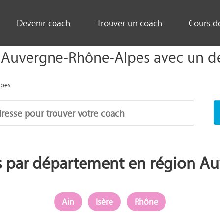
Devenir coach
Trouver un coach
Cours d
 Auvergne-Rhône-Alpes avec un de
lpes
os par département en région A
Ain
Isère
Rhône