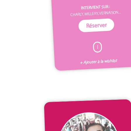
INTERVIENT SUR :
CHARLY, MILLERY, VERNAISON...
Réserver
I
+ Ajouter à la wishlist