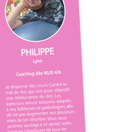
PHILIPPE
Lyon
Coaching dès 90,55 €/h
Je dispense des cours Contre le
mal de dos qui ont pour objectif
une rééducation du dos. Les
exercices seront toujours adaptés
à vos faiblesses et pathologies afin
de ne pas augmenter vos douleurs
mais de les résorber. Vous vous
sentirez soulagé.e et verrez votre
posture s'améliorer de jour en