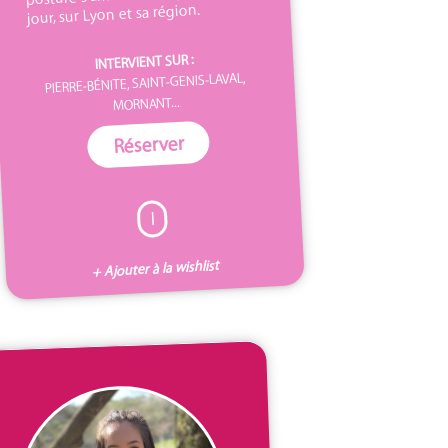
jour, sur Lyon et sa région.
INTERVIENT SUR :
PIERRE-BÉNITE, SAINT-GENIS-LAVAL,
MORNANT...
Réserver
I
+ Ajouter à la wishlist