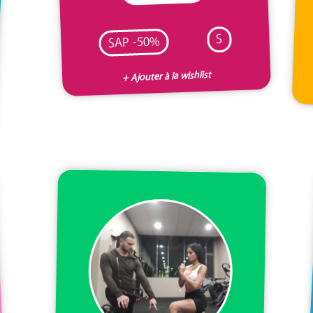
S
SAP -50%
+ Ajouter à la wishlist