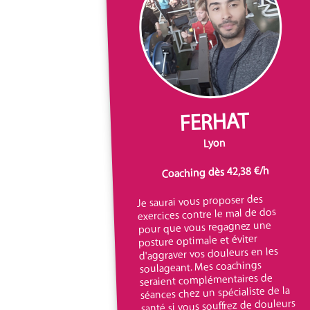
FERHAT
Lyon
Coaching dès 42,38 €/h
Je saurai vous proposer des
exercices contre le mal de dos
pour que vous regagnez une
posture optimale et éviter
d'aggraver vos douleurs en les
soulageant. Mes coachings
seraient complémentaires de
séances chez un spécialiste de la
santé si vous souffrez de douleurs