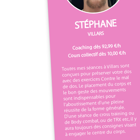
STÉPHANE
VILLARS
Coaching dès 92,99 €/h
Cours collectif dès 10,00 €/h
Toutes mes séances à Villars sont
conçues pour préserver votre dos
avec des exercices Contre le mal
de dos. Le placement du corps et
le bon geste des mouvements
sont indispensables pour
l'aboutissement d'une pleine
réussite de la forme générale.
D'une séance de cross training ou
de Body combat, ou de TRX etc, il y
aura toujours des consignes visant
à engager le centre du corps.