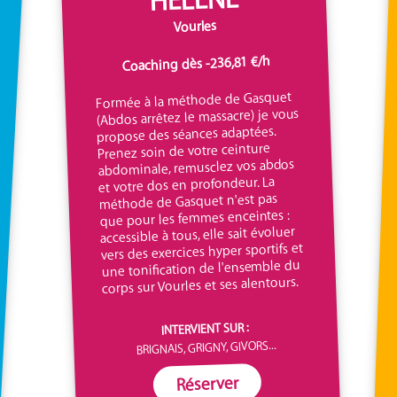
Vourles
Coaching dès -236,81 €/h
Formée à la méthode de Gasquet
(Abdos arrêtez le massacre) je vous
propose des séances adaptées.
Prenez soin de votre ceinture
abdominale, remusclez vos abdos
et votre dos en profondeur. La
méthode de Gasquet n'est pas
que pour les femmes enceintes :
accessible à tous, elle sait évoluer
vers des exercices hyper sportifs et
une tonification de l'ensemble du
corps sur Vourles et ses alentours.
INTERVIENT SUR :
BRIGNAIS, GRIGNY, GIVORS...
Réserver