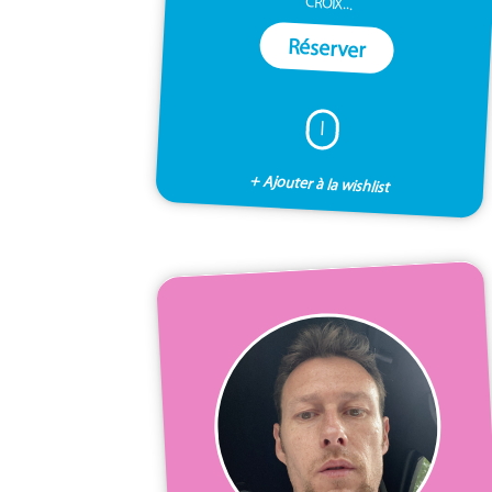
CROIX...
Réserver
I
+ Ajouter à la wishlist