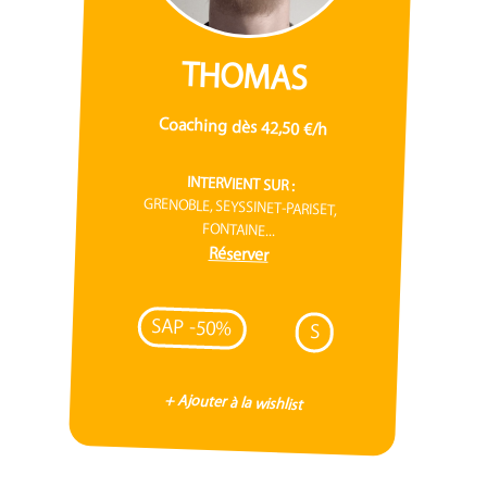
THOMAS
Coaching dès 42,50 €/h
INTERVIENT SUR :
GRENOBLE, SEYSSINET-PARISET,
FONTAINE...
Réserver
SAP -50%
S
+ Ajouter à la wishlist