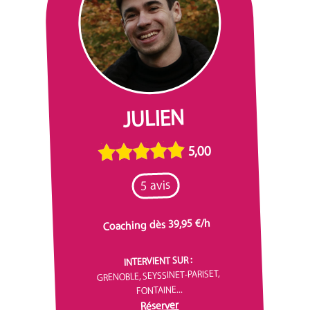
JULIEN
5,00
5 avis
Coaching dès 39,95 €/h
INTERVIENT SUR :
GRENOBLE, SEYSSINET-PARISET,
FONTAINE...
Réserver