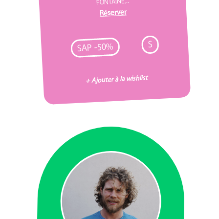
FONTAINE...
Réserver
S
SAP -50%
+ Ajouter à la wishlist