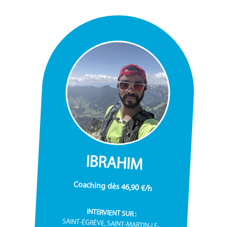
IBRAHIM
Coaching dès 46,90 €/h
INTERVIENT SUR :
SAINT-ÉGRÈVE, SAINT-MARTIN-LE-