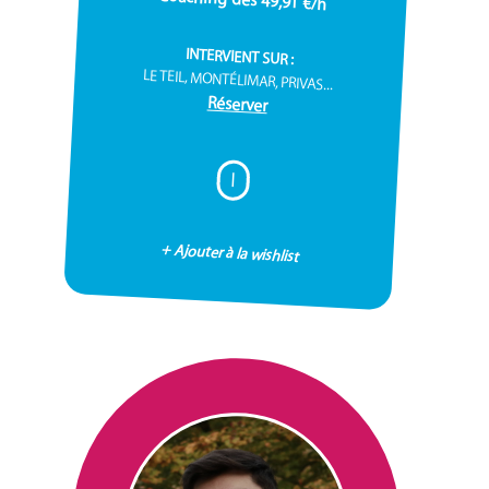
INTERVIENT SUR :
LE TEIL, MONTÉLIMAR, PRIVAS...
Réserver
I
+ Ajouter à la wishlist