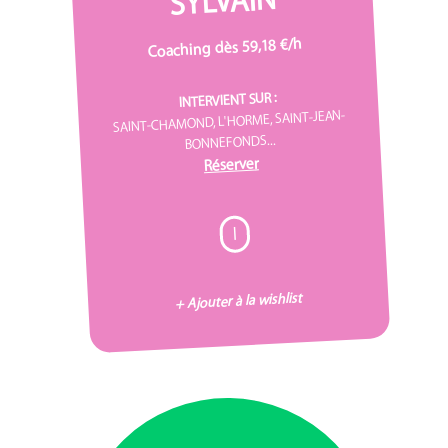
SYLVAIN
Coaching dès 59,18 €/h
INTERVIENT SUR :
SAINT-CHAMOND, L'HORME, SAINT-JEAN-
BONNEFONDS...
Réserver
I
+ Ajouter à la wishlist