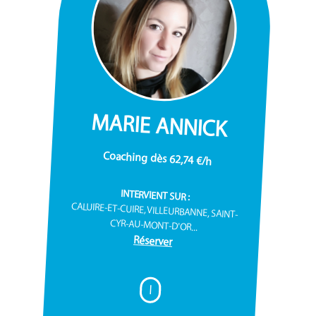
MARIE ANNICK
Coaching dès 62,74 €/h
INTERVIENT SUR :
CALUIRE-ET-CUIRE, VILLEURBANNE, SAINT-
CYR-AU-MONT-D'OR...
Réserver
I