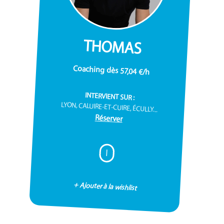
THOMAS
Coaching dès 57,04 €/h
INTERVIENT SUR :
LYON, CALUIRE-ET-CUIRE, ÉCULLY...
Réserver
I
+ Ajouter à la wishlist