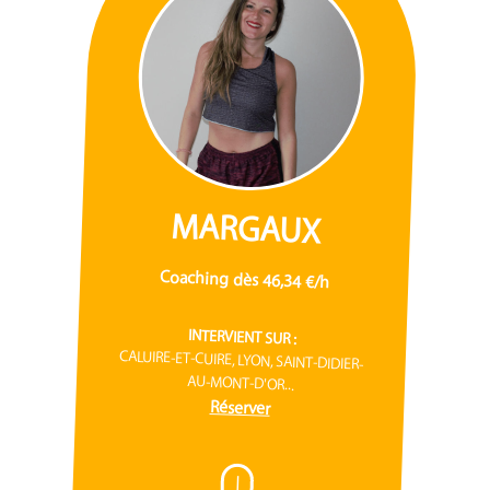
MARGAUX
Coaching dès 46,34 €/h
INTERVIENT SUR :
CALUIRE-ET-CUIRE, LYON, SAINT-DIDIER-
AU-MONT-D'OR...
Réserver
I