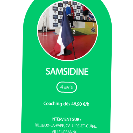
SAMSIDINE
4 avis
Coaching dès 46,90 €/h
INTERVIENT SUR :
RILLIEUX-LA-PAPE, CALUIRE-ET-CUIRE,
VILLEURBANNE...