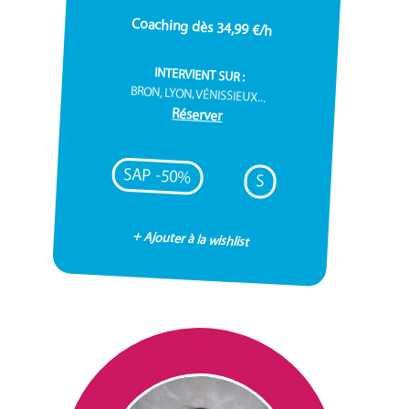
Coaching dès 34,99 €/h
INTERVIENT SUR :
BRON, LYON, VÉNISSIEUX...
Réserver
SAP -50%
S
+ Ajouter à la wishlist