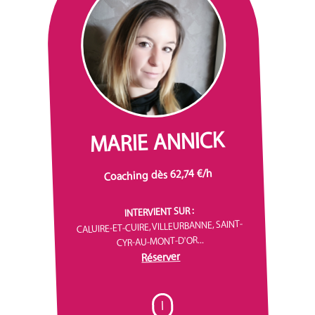
MARIE ANNICK
Coaching dès 62,74 €/h
INTERVIENT SUR :
CALUIRE-ET-CUIRE, VILLEURBANNE, SAINT-
CYR-AU-MONT-D'OR...
Réserver
I