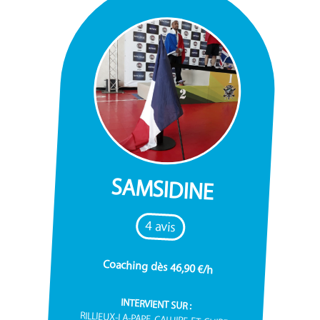
SAMSIDINE
4 avis
Coaching dès 46,90 €/h
INTERVIENT SUR :
RILLIEUX-LA-PAPE, CALUIRE-ET-CUIRE,