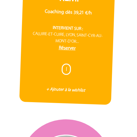
Coaching dès 39,21 €/h
INTERVIENT SUR :
CALUIRE-ET-CUIRE, LYON, SAINT-CYR-AU-
MONT-D'OR...
Réserver
I
+ Ajouter à la wishlist