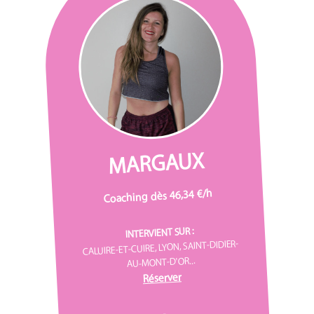
MARGAUX
Coaching dès 46,34 €/h
INTERVIENT SUR :
CALUIRE-ET-CUIRE, LYON, SAINT-DIDIER-
AU-MONT-D'OR...
Réserver