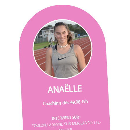
ANAËLLE
Coaching dès 49,08 €/h
INTERVIENT SUR :
TOULON, LA SEYNE-SUR-MER, LA VALETTE-
DU-VAR...