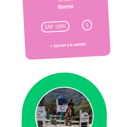
Réserver
S
SAP -50%
+ Ajouter à la wishlist