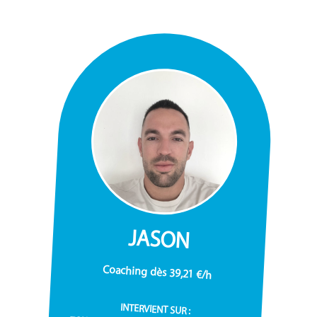
JASON
Coaching dès 39,21 €/h
INTERVIENT SUR :