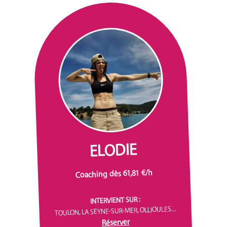
ELODIE
Coaching dès 61,81 €/h
INTERVIENT SUR :
TOULON, LA SEYNE-SUR-MER, OLLIOULES...
Réserver