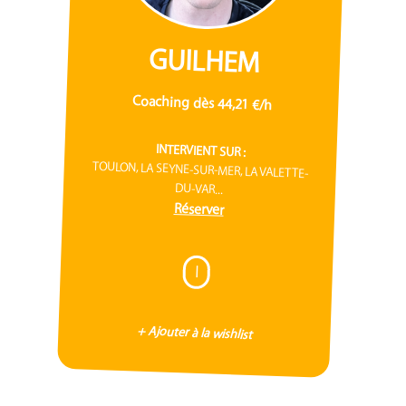
GUILHEM
Coaching dès 44,21 €/h
INTERVIENT SUR :
TOULON, LA SEYNE-SUR-MER, LA VALETTE-
DU-VAR...
Réserver
I
+ Ajouter à la wishlist