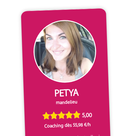
PETYA
mandelieu
5,00
Coaching dès 55,98 €/h