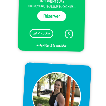
INTERVIENT SUR :
LIBERCOURT, PHALEMPIN, OIGNIES...
Réserver
SAP -50%
S
+ Ajouter à la wishlist