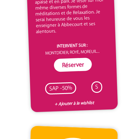
apaisé et en paix. Je teste sur moi
même diverses formes de
méditations et de Relaxation. Je
serai heureuse de vous les
enseigner à Abbecourt et ses
alentours.
INTERVIENT SUR :
MONTDIDIER, ROYE, MOREUIL...
Réserver
S
SAP -50%
+ Ajouter à la wishlist