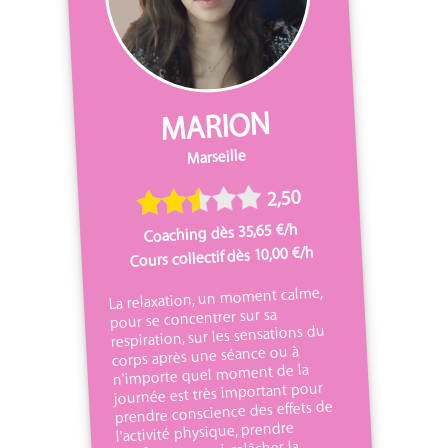
MARION
Marseille
2,50
Coaching dès 35,65 €/h
Cours collectif dès 10,00 €/h
La relaxation, un moment calme,
pour se concentrer sur sa
respiration, sur les sensations du
corps après une séance ou à
n'importe quel moment de la
journée est très important pour
prendre conscience des effets de
l'activité physique, prendre