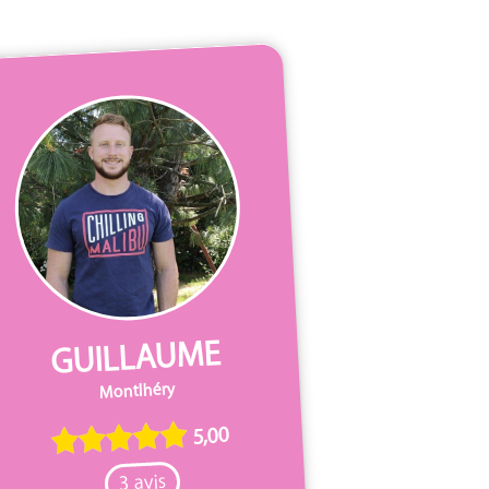
GUILLAUME
Montlhéry
5,00
3 avis