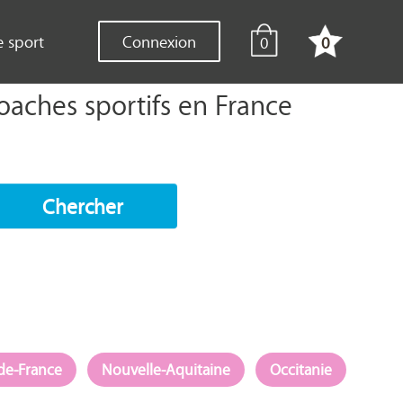
e sport
Connexion
0
0
oaches sportifs en France
Chercher
-de-France
Nouvelle-Aquitaine
Occitanie