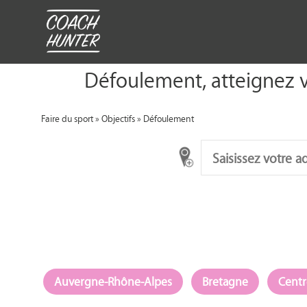
Défoulement, atteignez v
Faire du sport
»
Objectifs
»
Défoulement
Auvergne-Rhône-Alpes
Bretagne
Centr