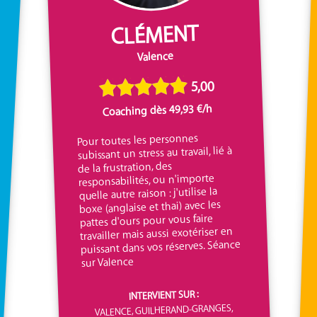
CLÉMENT
Valence
5,00
Coaching dès 49,93 €/h
Pour toutes les personnes
subissant un stress au travail, lié à
de la frustration, des
responsabilités, ou n'importe
quelle autre raison : j'utilise la
boxe (anglaise et thai) avec les
pattes d'ours pour vous faire
travailler mais aussi exotériser en
puissant dans vos réserves. Séance
sur Valence
INTERVIENT SUR :
VALENCE, GUILHERAND-GRANGES,