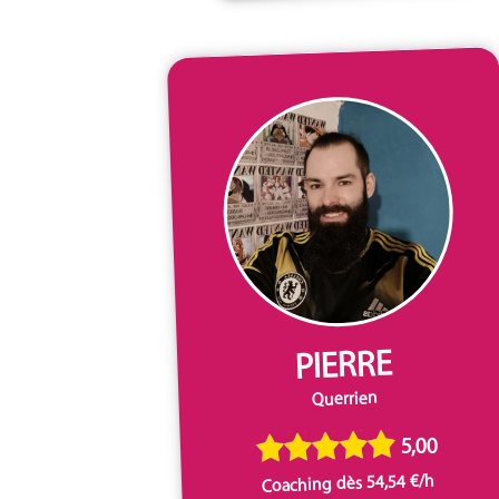
PIERRE
Querrien
5,00
Coaching dès 54,54 €/h