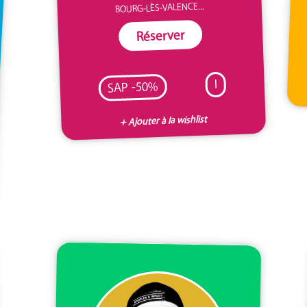
BOURG-LÈS-VALENCE...
Réserver
I
SAP -50%
+ Ajouter à la wishlist