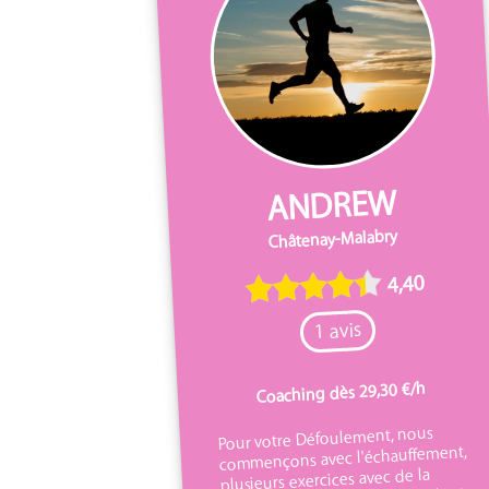
ANDREW
Châtenay-Malabry
4,40
1 avis
Coaching dès 29,30 €/h
Pour votre Défoulement, nous
commençons avec l'échauffement,
plusieurs exercices avec de la