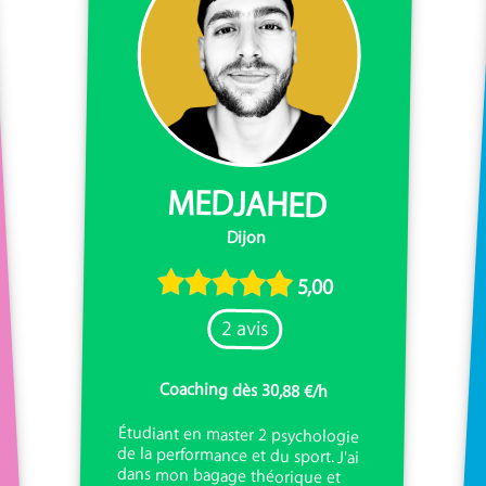
MEDJAHED
Dijon
5,00
2 avis
Coaching dès 30,88 €/h
Étudiant en master 2 psychologie
de la performance et du sport. J'ai
dans mon bagage théorique et
pratique plusieurs outils vous
permettant de faire du sport avec
pour objectif la relaxation. Nous
utiliserons nos séances de sport à
Dijon comme un exutoire des
émotions négatives, et nous en
ferons le point de départ d'un