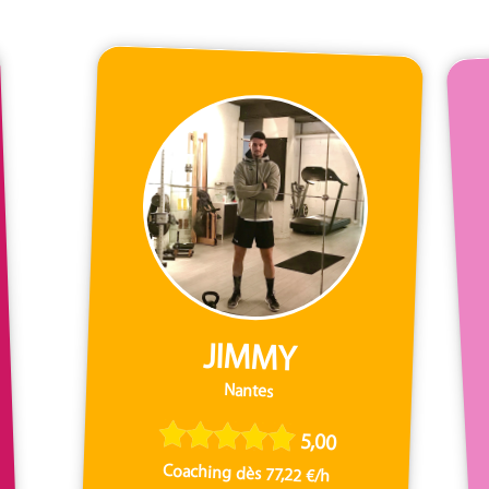
JIMMY
Nantes
5,00
Coaching dès 77,22 €/h