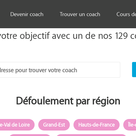
Devenir coach
Trouver un coach
Cours d
otre objectif avec un de nos 129 c
Défoulement par région
e-Val de Loire
Grand-Est
Hauts-de-France
Île