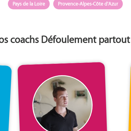
Pays de la Loire
Provence-Alpes-Côte d'Azur
nos coachs Défoulement partout