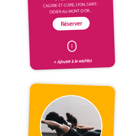
CALUIRE-ET-CUIRE, LYON, SAINT-
DIDIER-AU-MONT-D'OR...
Réserver
I
+ Ajouter à la wishlist