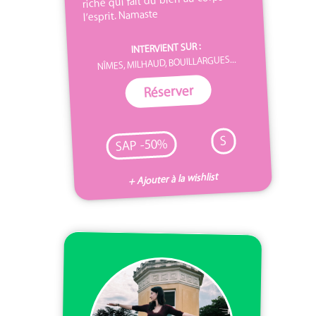
l’esprit. Namaste
INTERVIENT SUR :
NÎMES, MILHAUD, BOUILLARGUES...
Réserver
S
SAP -50%
+ Ajouter à la wishlist