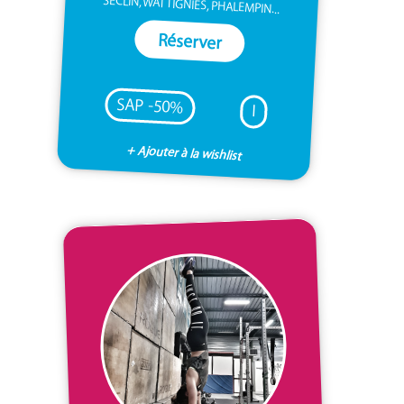
SECLIN, WATTIGNIES, PHALEMPIN...
Réserver
SAP -50%
I
+ Ajouter à la wishlist