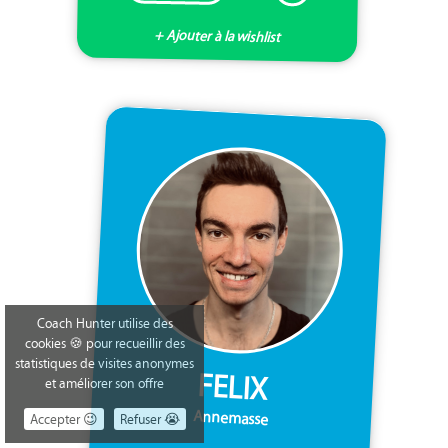
+ Ajouter à la wishlist
Coach Hunter utilise des
cookies 🍪 pour recueillir des
statistiques de visites anonymes
FELIX
et améliorer son offre
Annemasse
Accepter 😉
Refuser 😭