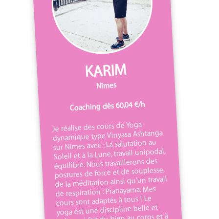
KARIM
Nîmes
Coaching dès 60,04 €/h
Je réalise des cours de Yoga
dynamique type Vinyasa Ashtanga
sur Nîmes avec : La salutation au
Soleil et à la Lune, travail unipodal,
équilibre. Nous travaillerons des
postures de force et de souplesse,
de la méditation ainsi qu'un travail
de respiration : Pranayama. Mes
cours sont adaptés à tous ! Le
yoga est une discipline belle et
riche qui fait du bien au corps et à