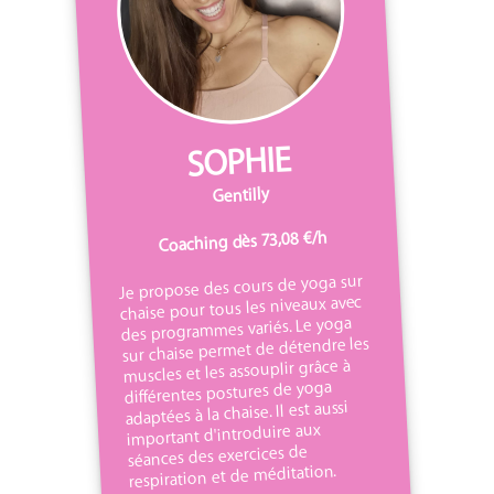
SOPHIE
Gentilly
Coaching dès 73,08 €/h
Je propose des cours de yoga sur
chaise pour tous les niveaux avec
des programmes variés. Le yoga
sur chaise permet de détendre les
muscles et les assouplir grâce à
différentes postures de yoga
adaptées à la chaise. Il est aussi
important d'introduire aux
séances des exercices de
respiration et de méditation.