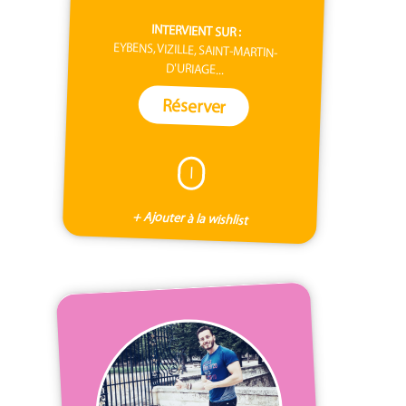
INTERVIENT SUR :
EYBENS, VIZILLE, SAINT-MARTIN-
D'URIAGE...
Réserver
I
+ Ajouter à la wishlist