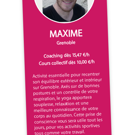
MAXIME
Grenoble
Coaching dès 15,47 €/h
Cours collectif dès 10,00 €/h
Activité essentielle pour recentrer
son équilibre extérieur et intérieur
sur Grenoble. Axés sur de bonnes
postures et un contrôle de votre
respiration, le yoga apportera
souplesse, relaxation et une
meilleure connaissance de votre
corps au quotidien. Cette prise de
conscience vous sera utile tout les
jours, pour vos activités sportives
tous comme votre travail.