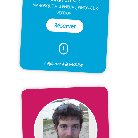
INTERVIENT SUR :
MANOSQUE, VILLENEUVE, VINON-SUR-
VERDON...
Réserver
I
+ Ajouter à la wishlist