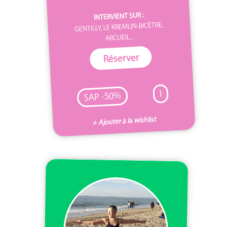
INTERVIENT SUR :
GENTILLY, LE KREMLIN-BICÊTRE,
ARCUEIL...
Réserver
I
SAP -50%
+ Ajouter à la wishlist