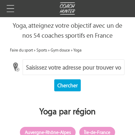
Yoga, atteignez votre objectif avec un de
nos 54 coaches sportifs en France
Faire du sport
»
Sports
»
Gym douce
»
Yoga
Chercher
Yoga par région
Auvergne-Rhône-Alpes
Île-de-France