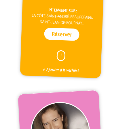
INTERVIENT SUR :
LA CÔTE-SAINT-ANDRÉ, BEAUREPAIRE,
SAINT-JEAN-DE-BOURNAY...
Réserver
I
+ Ajouter à la wishlist