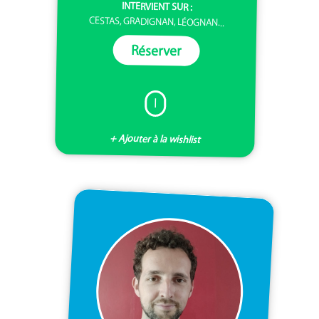
INTERVIENT SUR :
CESTAS, GRADIGNAN, LÉOGNAN...
Réserver
I
+ Ajouter à la wishlist