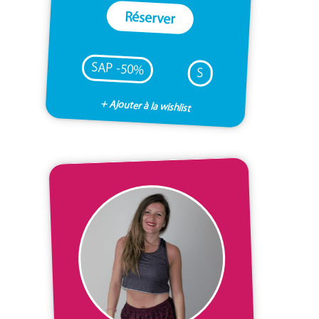
Réserver
SAP -50%
S
+ Ajouter à la wishlist