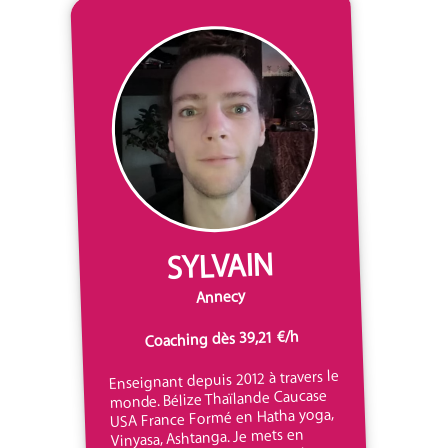
SYLVAIN
Annecy
Coaching dès 39,21 €/h
Enseignant depuis 2012 à travers le
monde. Bélize Thaïlande Caucase
USA France Formé en Hatha yoga,
Vinyasa, Ashtanga. Je mets en