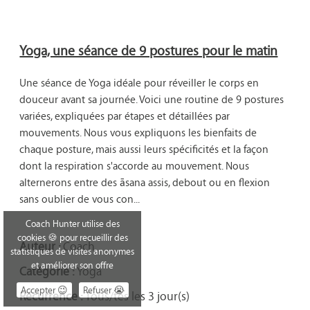
Yoga, une séance de 9 postures pour le matin
Une séance de Yoga idéale pour réveiller le corps en 
douceur avant sa journée. Voici une routine de 9 postures 
variées, expliquées par étapes et détaillées par 
mouvements. Nous vous expliquons les bienfaits de 
chaque posture, mais aussi leurs spécificités et la façon 
dont la respiration s'accorde au mouvement. Nous 
alternerons entre des āsana assis, debout ou en flexion 
sans oublier de vous con...

Coach Hunter utilise des
cookies 🍪 pour recueillir des
Auteur :
Coach
statistiques de visites anonymes
et améliorer son offre
Catégorie :
Yoga
Accepter 😉
Refuser 😭
Récurrence :
Tous/tes les 3 jour(s)