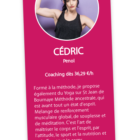
CÉDRIC
Penol
Coaching dès 36,29 €/h
Formé à la méthode, je propose
également du Yoga sur St Jean de
Bournaye Méthode ancestrale, qui
est avant tout un état d'esprit.
Mélange de renforcement
musculaire global, de souplesse et
de méditation. C'est l'art de
maîtriser le corps et l'esprit, par
l'attitude, le sport et la nutrition et