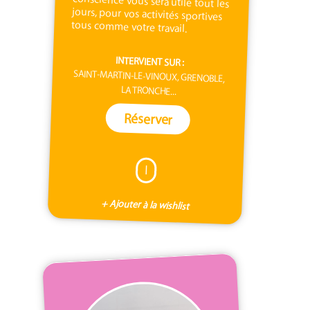
tous comme votre travail.
INTERVIENT SUR :
SAINT-MARTIN-LE-VINOUX, GRENOBLE,
LA TRONCHE...
Réserver
I
+ Ajouter à la wishlist