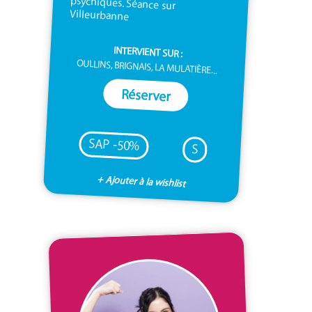
Villeurbanne
INTERVIENT SUR :
OULLINS, BRIGNAIS, LA MULATIÈRE...
Réserver
SAP -50%
S
+ Ajouter à la wishlist