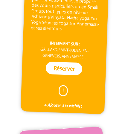
et ses alentours.
INTERVIENT SUR :
GAILLARD, SAINT-JULIEN-EN-
GENEVOIS, ANNEMASSE...
Réserver
I
+ Ajouter à la wishlist