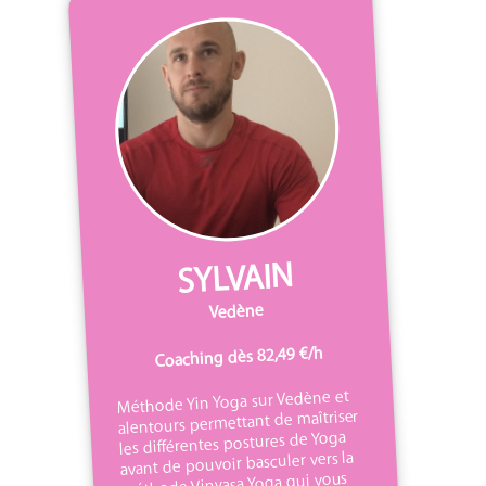
SYLVAIN
Vedène
Coaching dès 82,49 €/h
Méthode Yin Yoga sur Vedène et
alentours permettant de maîtriser
les différentes postures de Yoga
avant de pouvoir basculer vers la
méthode Vinyasa Yoga qui vous