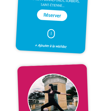
SAINT-ÉTIENNE...
Réserver
I
+ Ajouter à la wishlist