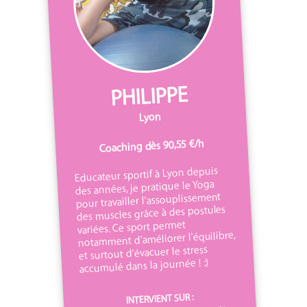
PHILIPPE
Lyon
Coaching dès 90,55 €/h
Educateur sportif à Lyon depuis
des années, je pratique le Yoga
pour travailler l'assouplissement
des muscles grâce à des postules
variées. Ce sport permet
notamment d'améliorer l'équilibre,
et surtout d'évacuer le stress
accumulé dans la journée ! :)
INTERVIENT SUR :