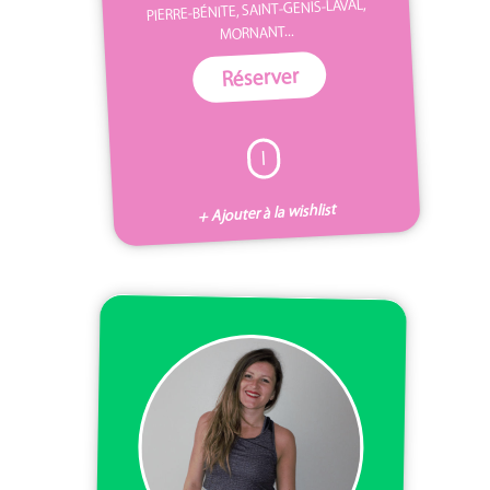
PIERRE-BÉNITE, SAINT-GENIS-LAVAL,
MORNANT...
Réserver
I
+ Ajouter à la wishlist