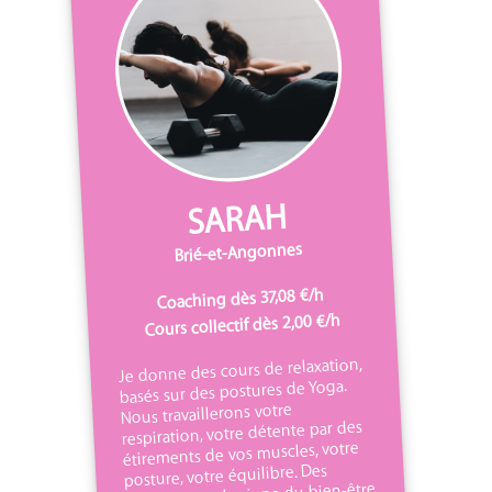
SARAH
Brié-et-Angonnes
Coaching dès 37,08 €/h
Cours collectif dès 2,00 €/h
Je donne des cours de relaxation,
basés sur des postures de Yoga.
Nous travaillerons votre
respiration, votre détente par des
étirements de vos muscles, votre
posture, votre équilibre. Des