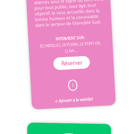
séances sous le signe du bien-être,
pour tout public, tout âge, tout
objectif. Je vous accueille dans la
bonne humeur et la convivialité
dans le secteur de Grenoble Sud.
INTERVIENT SUR :
ÉCHIROLLES, SEYSSINS, LE PONT-DE-
CLAIX...
Réserver
I
+ Ajouter à la wishlist