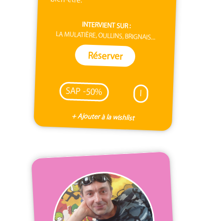
INTERVIENT SUR :
LA MULATIÈRE, OULLINS, BRIGNAIS...
Réserver
SAP -50%
I
+ Ajouter à la wishlist