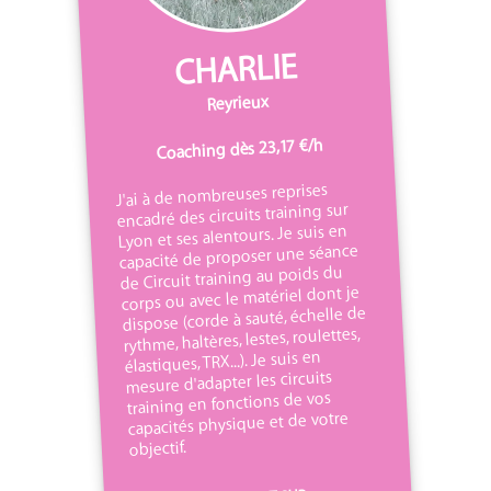
CHARLIE
Reyrieux
Coaching dès 23,17 €/h
J'ai à de nombreuses reprises
encadré des circuits training sur
Lyon et ses alentours. Je suis en
capacité de proposer une séance
de Circuit training au poids du
corps ou avec le matériel dont je
dispose (corde à sauté, échelle de
rythme, haltères, lestes, roulettes,
élastiques, TRX...). Je suis en
mesure d'adapter les circuits
training en fonctions de vos
capacités physique et de votre
objectif.