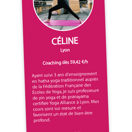
CÉLINE
Lyon
Coaching dès 59,42 €/h
Ayant suivi 3 ans d’enseignement
en hatha yoga traditionnel auprès
de la Fédération Française des
Écoles de Yoga, je suis professeure
de yin yoga et de pranayama
certifiée Yoga Alliance à Lyon. Mes
cours sont sur mesure et
favorisent un état de bien-être
profond.