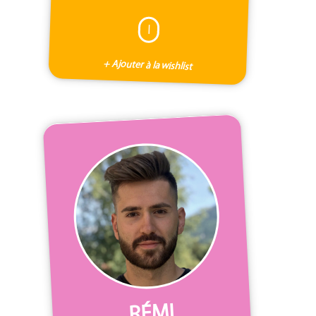
I
+ Ajouter à la wishlist
RÉMI