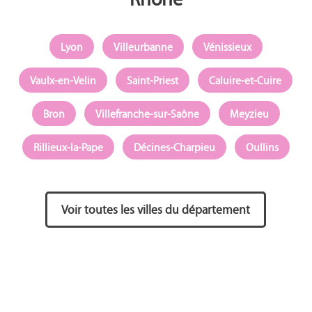
Lyon
Villeurbanne
Vénissieux
Vaulx-en-Velin
Saint-Priest
Caluire-et-Cuire
Bron
Villefranche-sur-Saône
Meyzieu
Rillieux-la-Pape
Décines-Charpieu
Oullins
Voir toutes les villes du département