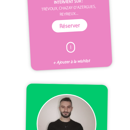
INTERVIENT SUR :
TRÉVOUX, CHAZAY-D'AZERGUES,
REYRIEUX...
Réserver
I
+ Ajouter à la wishlist