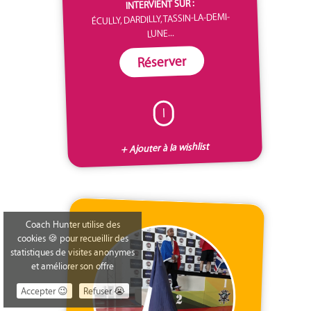
INTERVIENT SUR :
ÉCULLY, DARDILLY, TASSIN-LA-DEMI-
LUNE...
Réserver
I
+ Ajouter à la wishlist
Coach Hunter utilise des
cookies 🍪 pour recueillir des
statistiques de visites anonymes
et améliorer son offre
Accepter 😉
Refuser 😭