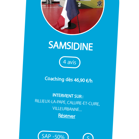
SAMSIDINE
4 avis
Coaching dès 46,90 €/h
INTERVIENT SUR :
RILLIEUX-LA-PAPE, CALUIRE-ET-CUIRE,
VILLEURBANNE...
Réserver
SAP -50%
S