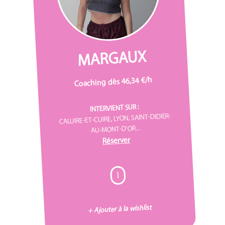
MARGAUX
Coaching dès 46,34 €/h
INTERVIENT SUR :
CALUIRE-ET-CUIRE, LYON, SAINT-DIDIER-
AU-MONT-D'OR...
Réserver
I
+ Ajouter à la wishlist