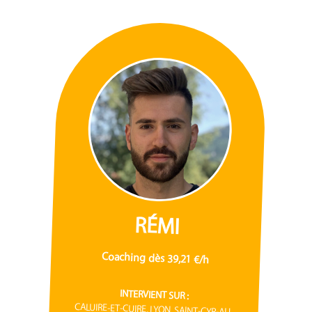
RÉMI
Coaching dès 39,21 €/h
INTERVIENT SUR :
CALUIRE-ET-CUIRE, LYON, SAINT-CYR-AU-