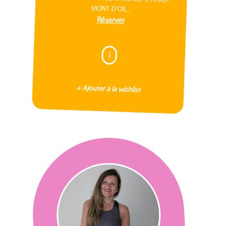
MONT-D'OR...
Réserver
I
+ Ajouter à la wishlist