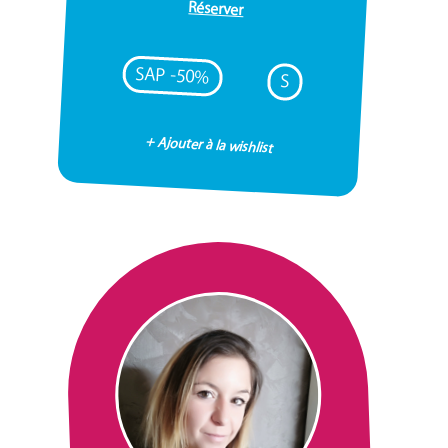
Réserver
SAP -50%
S
+ Ajouter à la wishlist