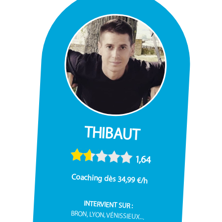
THIBAUT
1,64
Coaching dès 34,99 €/h
INTERVIENT SUR :
BRON, LYON, VÉNISSIEUX...