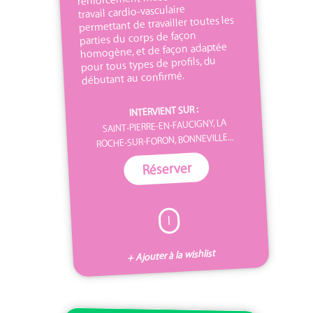
travail cardio-vasculaire
permettant de travailler toutes les
parties du corps de façon
homogène, et de façon adaptée
pour tous types de profils, du
débutant au confirmé.
INTERVIENT SUR :
SAINT-PIERRE-EN-FAUCIGNY, LA
ROCHE-SUR-FORON, BONNEVILLE...
Réserver
I
+ Ajouter à la wishlist