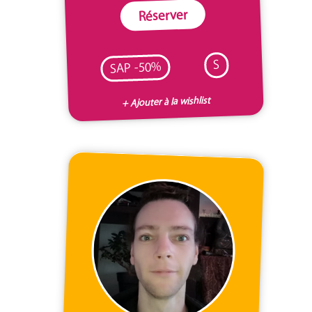
Réserver
S
SAP -50%
+ Ajouter à la wishlist