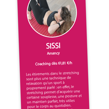
SISSI
Amancy
Coaching dès 61,81 €/h
Les étirements dans le stretching
sont plus une technique de
relaxation qu’un sport à
proprement parlé : en effet, le
stretching permet d’acquérir une
certaine souplesse, une posture et
un maintien parfait, très utiles
pour le corps au quotidien.