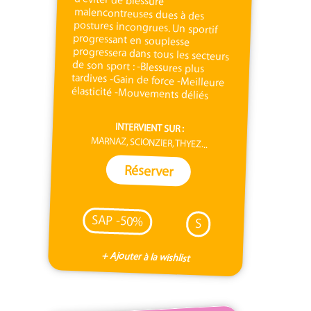
élasticité -Mouvements déliés
INTERVIENT SUR :
MARNAZ, SCIONZIER, THYEZ...
Réserver
SAP -50%
S
+ Ajouter à la wishlist