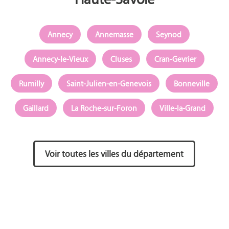
Annecy
Annemasse
Seynod
Annecy-le-Vieux
Cluses
Cran-Gevrier
Rumilly
Saint-Julien-en-Genevois
Bonneville
Gaillard
La Roche-sur-Foron
Ville-la-Grand
Voir toutes les villes du département