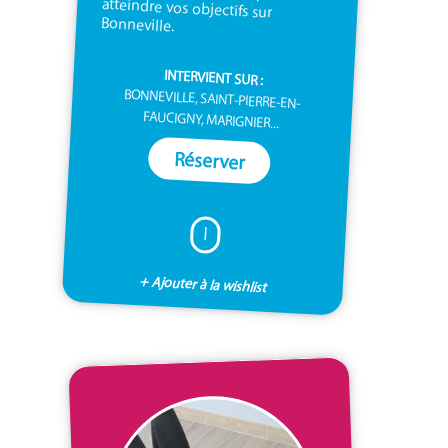
Bonneville.
INTERVIENT SUR :
BONNEVILLE, SAINT-PIERRE-EN-
FAUCIGNY, MARIGNIER...
Réserver
I
+ Ajouter à la wishlist