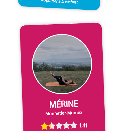
+ Ajouter à la wishlist
MÉRINE
Monnetier-Mornex
1,41