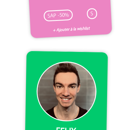
S
SAP -50%
+ Ajouter à la wishlist