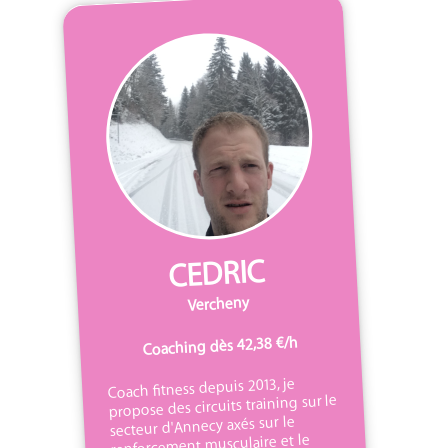
CEDRIC
Vercheny
Coaching dès 42,38 €/h
Coach fitness depuis 2013, je
propose des circuits training sur le
secteur d'Annecy axés sur le
renforcement musculaire et le