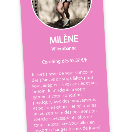
MILÈNE
Villeurbanne
Coaching dès 52,37 €/h
Je serais ravie de vous concocter
des séances de yoga faites pour
vous, adaptées à vos envies et vos
besoin. Je m'adapte à votre
rythme, à votre condition
physique, avec des mouvements
et postures douces et relaxantes
ou au contraire des positions ou
exercices nécessitants plus de
tonus musculaire. Vous allez en
ressortir changés, à vous de jouer!