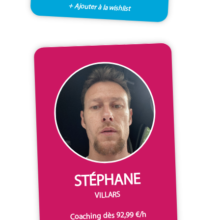
+ Ajouter à la wishlist
STÉPHANE
VILLARS
Coaching dès 92,99 €/h