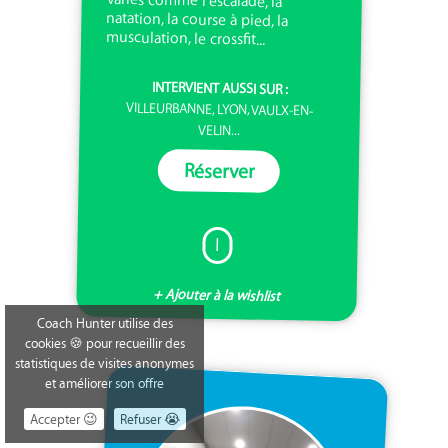
musculation, le crossfit...
INTERVIENT AUSSI SUR :
VILLEURBANNE, LYON, VAULX-EN-
VELIN...
Réserver
I
+ Ajouter à la wishlist
Coach Hunter utilise des
cookies 🍪 pour recueillir des
statistiques de visites anonymes
et améliorer son offre
Accepter 😉
Refuser 😭