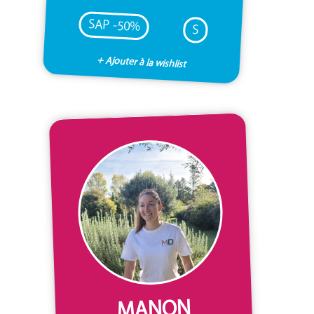
SAP -50%
S
+ Ajouter à la wishlist
MANON