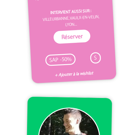
INTERVIENT AUSSI SUR :
VILLEURBANNE, VAULX-EN-VELIN,
LYON...
Réserver
S
SAP -50%
+ Ajouter à la wishlist