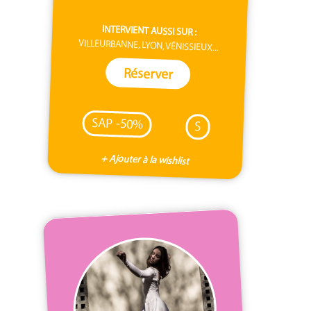
INTERVIENT AUSSI SUR :
VILLEURBANNE, LYON, VÉNISSIEUX...
Réserver
SAP -50%
S
+ Ajouter à la wishlist