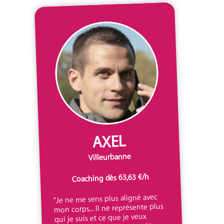
AXEL
Villeurbanne
Coaching dès 63,63 €/h
"Je ne me sens plus aligné avec
mon corps... Il ne représente plus
qui je suis et ce que je veux