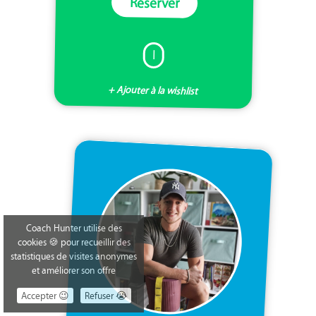
Réserver
I
+ Ajouter à la wishlist
Coach Hunter utilise des
cookies 🍪 pour recueillir des
statistiques de visites anonymes
et améliorer son offre
Accepter 😉
Refuser 😭