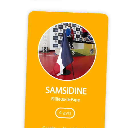
SAMSIDINE
Rillieux-la-Pape
4 avis