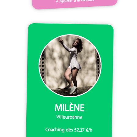
+ Ajouter à la wishlist
MILÈNE
Villeurbanne
Coaching dès 52,37 €/h