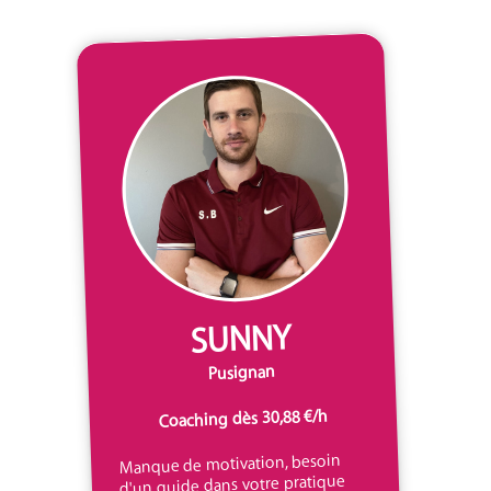
SUNNY
Pusignan
Coaching dès 30,88 €/h
Manque de motivation, besoin
d'un guide dans votre pratique