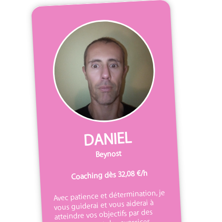
DANIEL
Beynost
Coaching dès 32,08 €/h
Avec patience et détermination, je
vous guiderai et vous aiderai à
atteindre vos objectifs par des