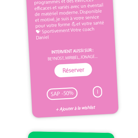
programmes et des exercices
efficaces et variés avec un éventail
de matériel moderne. Disponible
et motivé, je suis à votre service
pour votre forme 💪et votre santé
💝 Sportivement Votre coach
Daniel
INTERVIENT AUSSI SUR :
BEYNOST, MIRIBEL, JONAGE...
Réserver
I
SAP -50%
+ Ajouter à la wishlist