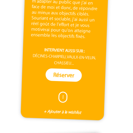
ensemble les objectifs fixés.
INTERVIENT AUSSI SUR :
DÉCINES-CHARPIEU, VAULX-EN-VELIN,
CHASSIEU...
Réserver
I
+ Ajouter à la wishlist