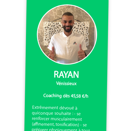
RAYAN
Vénissieux
Coaching dès 45,58 €/h
Extrêmement dévoué à
quiconque souhaite : - se
renforcer musculairement
(affinement, tonification) - se
préparer physiquement à tous
types de sports ou d’événement
personnels - perte de poids - se
remettre en forme après une un
arrêt du sport " Se convaincre que
vous en êtes capable, c'est déjà la
moitié du chemin" Rayan, coach