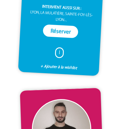
INTERVIENT AUSSI SUR :
LYON, LA MULATIÈRE, SAINTE-FOY-LÈS-
LYON...
Réserver
I
+ Ajouter à la wishlist