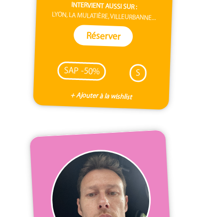
INTERVIENT AUSSI SUR :
LYON, LA MULATIÈRE, VILLEURBANNE...
Réserver
SAP -50%
S
+ Ajouter à la wishlist