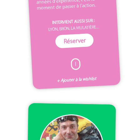
années d'expérience, c'est le
moment de passer à l'action.
INTERVIENT AUSSI SUR :
LYON, BRON, LA MULATIÈRE...
Réserver
I
+ Ajouter à la wishlist