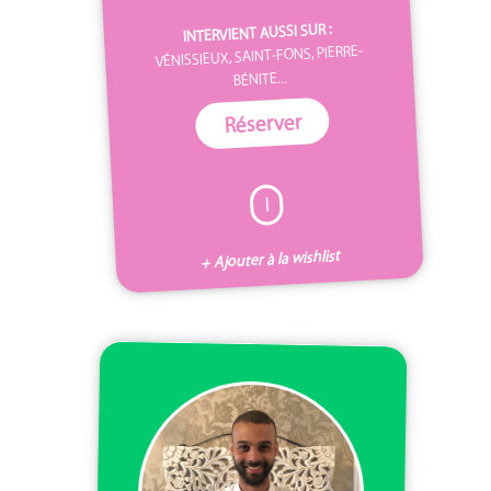
INTERVIENT AUSSI SUR :
VÉNISSIEUX, SAINT-FONS, PIERRE-
BÉNITE...
Réserver
I
+ Ajouter à la wishlist