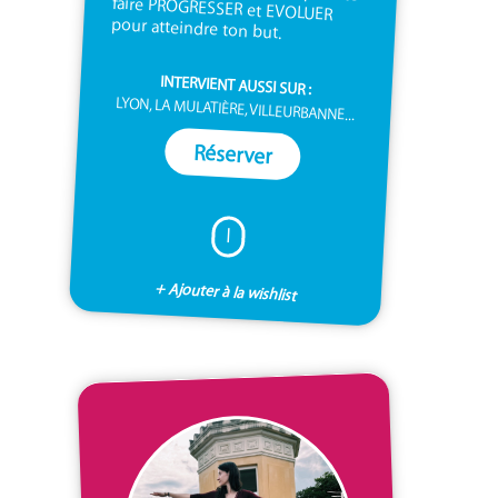
pour atteindre ton but.
INTERVIENT AUSSI SUR :
LYON, LA MULATIÈRE, VILLEURBANNE...
Réserver
I
+ Ajouter à la wishlist