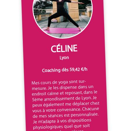
CÉLINE
Lyon
Coaching dès 59,42 €/h
Mes cours de yoga sont sur-
mesure. Je les dispense dans un
endroit calme et reposant, dans le
5ème arrondissement de Lyon. Je
peux également me déplacer chez
vous à votre convenance. Chacune
de mes séances est personnalisée.
Je m’adapte à vos dispositions
physiologiques quel que soit