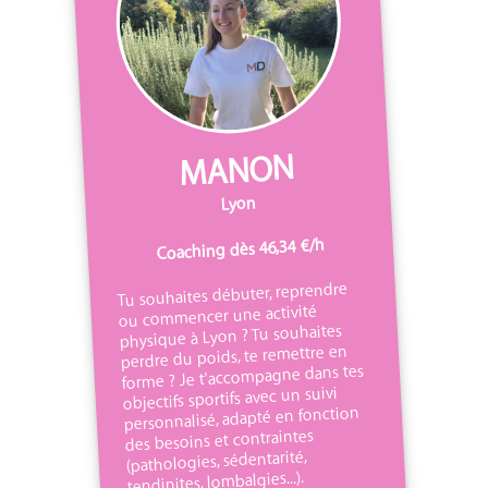
MANON
Lyon
Coaching dès 46,34 €/h
Tu souhaites débuter, reprendre
ou commencer une activité
physique à Lyon ? Tu souhaites
perdre du poids, te remettre en
forme ? Je t'accompagne dans tes
objectifs sportifs avec un suivi
personnalisé, adapté en fonction
des besoins et contraintes
(pathologies, sédentarité,
tendinites, lombalgies...).