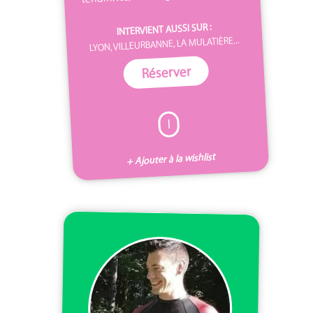
INTERVIENT AUSSI SUR :
LYON, VILLEURBANNE, LA MULATIÈRE...
Réserver
I
+ Ajouter à la wishlist