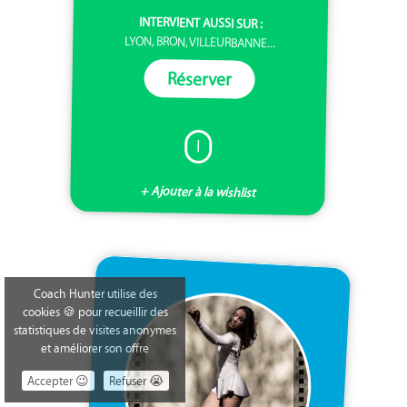
INTERVIENT AUSSI SUR :
LYON, BRON, VILLEURBANNE...
Réserver
I
+ Ajouter à la wishlist
Coach Hunter utilise des
cookies 🍪 pour recueillir des
statistiques de visites anonymes
et améliorer son offre
Accepter 😉
Refuser 😭