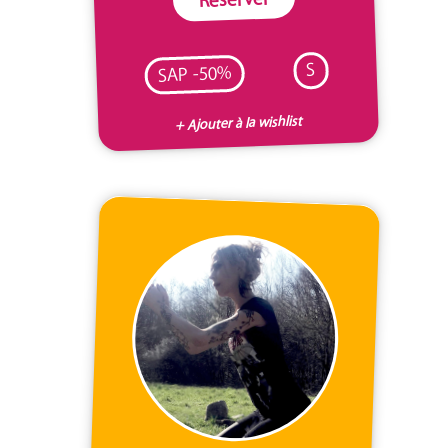
S
SAP -50%
+ Ajouter à la wishlist