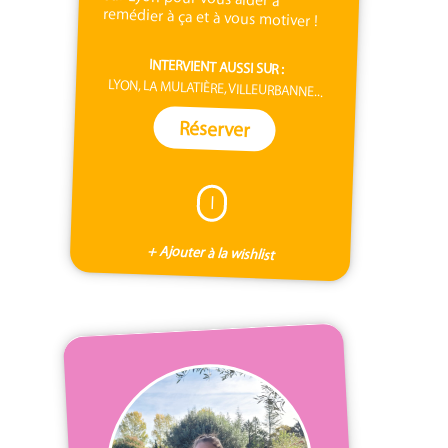
remédier à ça et à vous motiver !
INTERVIENT AUSSI SUR :
LYON, LA MULATIÈRE, VILLEURBANNE...
Réserver
I
+ Ajouter à la wishlist