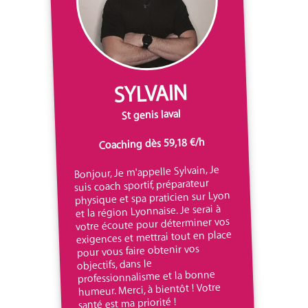
SYLVAIN
St genis laval
Coaching dès 59,18 €/h
Bonjour, Je m'appelle Sylvain, Je
suis coach sportif, préparateur
physique et spa praticien sur Lyon
et la région Lyonnaise. Je serai à
votre écoute pour déterminer vos
exigences et mettrai tout en place
pour vous faire obtenir vos
objectifs, dans le
professionnalisme et la bonne
humeur. Merci, à bientôt ! Votre
santé est ma priorité !