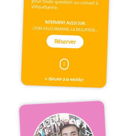
Villeurbanne.
INTERVIENT AUSSI SUR :
LYON, VILLEURBANNE, LA MULATIÈRE...
Réserver
I
+ Ajouter à la wishlist