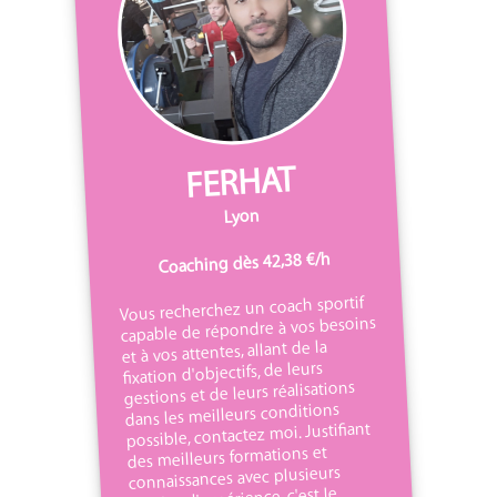
FERHAT
Lyon
Coaching dès 42,38 €/h
Vous recherchez un coach sportif
capable de répondre à vos besoins
et à vos attentes, allant de la
fixation d'objectifs, de leurs
gestions et de leurs réalisations
dans les meilleurs conditions
possible, contactez moi. Justifiant
des meilleurs formations et
connaissances avec plusieurs