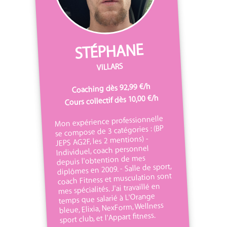
STÉPHANE
VILLARS
Coaching dès 92,99 €/h
Cours collectif dès 10,00 €/h
Mon expérience professionnelle
se compose de 3 catégories : (BP
JEPS AG2F, les 2 mentions) -
Individuel, coach personnel
depuis l'obtention de mes
diplômes en 2009. - Salle de sport,
coach Fitness et musculation sont
mes spécialités. J'ai travaillé en
temps que salarié à L'Orange
bleue, Elixia, NexForm, Wellness
sport club, et l'Appart fitness.