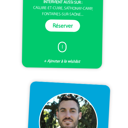
INTERVIENT AUSSI SUR :
CALUIRE-ET-CUIRE, SATHONAY-CAMP,
FONTAINES-SUR-SAÔNE...
Réserver
I
+ Ajouter à la wishlist