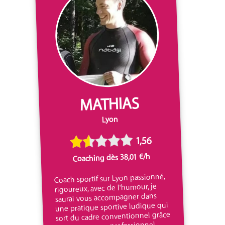
MATHIAS
Lyon
1,56
Coaching dès 38,01 €/h
Coach sportif sur Lyon passionné,
rigoureux, avec de l'humour, je
saurai vous accompagner dans
une pratique sportive ludique qui
sort du cadre conventionnel grâce