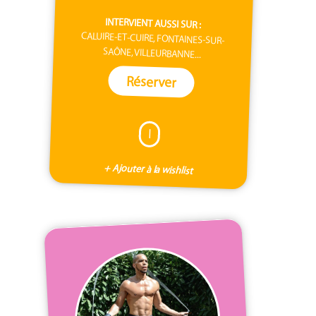
INTERVIENT AUSSI SUR :
CALUIRE-ET-CUIRE, FONTAINES-SUR-
SAÔNE, VILLEURBANNE...
Réserver
I
+ Ajouter à la wishlist