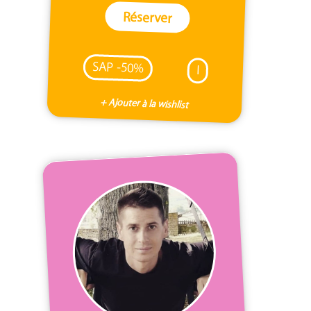
Réserver
SAP -50%
I
+ Ajouter à la wishlist