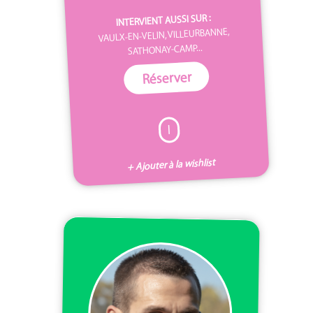
INTERVIENT AUSSI SUR :
VAULX-EN-VELIN, VILLEURBANNE,
SATHONAY-CAMP...
Réserver
I
+ Ajouter à la wishlist