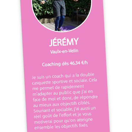
JÉRÉMY
Vaulx-en-Velin
Coaching dès 46,34 €/h
Je suis un coach qui a la double
casquette sportive et sociale. Cela
me permet de rapidement
m'adapter au public que j'ai en
face de moi et donc, de répondre
au mieux aux objectifs ciblés.
Souriant et sociable, j'ai aussi un
réel goût de l'effort et je vous
motiverai pour qu'on atteigne
ensemble les objectifs fixés.