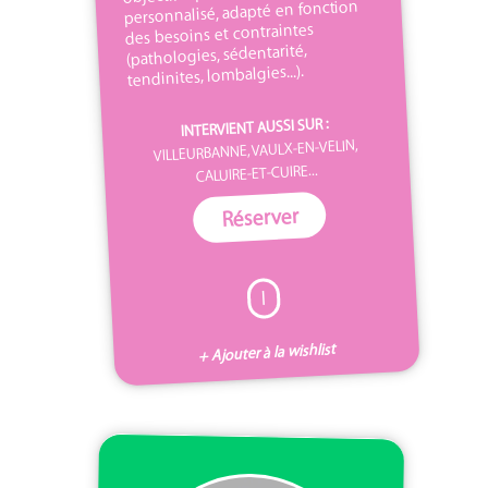
personnalisé, adapté en fonction
des besoins et contraintes
(pathologies, sédentarité,
tendinites, lombalgies...).
INTERVIENT AUSSI SUR :
VILLEURBANNE, VAULX-EN-VELIN,
CALUIRE-ET-CUIRE...
Réserver
I
+ Ajouter à la wishlist