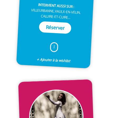
INTERVIENT AUSSI SUR :
VILLEURBANNE, VAULX-EN-VELIN,
CALUIRE-ET-CUIRE...
Réserver
I
+ Ajouter à la wishlist