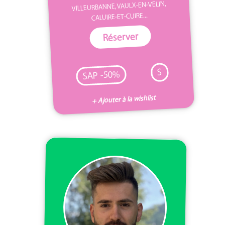
VILLEURBANNE, VAULX-EN-VELIN,
CALUIRE-ET-CUIRE...
Réserver
S
SAP -50%
+ Ajouter à la wishlist