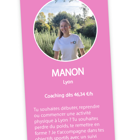
MANON
Lyon
Coaching dès 46,34 €/h
Tu souhaites débuter, reprendre
ou commencer une activité
physique à Lyon ? Tu souhaites
perdre du poids, te remettre en
forme ? Je t'accompagne dans tes
objectifs sportifs avec un suivi