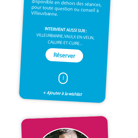
Villeurbanne.
INTERVIENT AUSSI SUR :
VILLEURBANNE, VAULX-EN-VELIN,
CALUIRE-ET-CUIRE...
Réserver
I
+ Ajouter à la wishlist