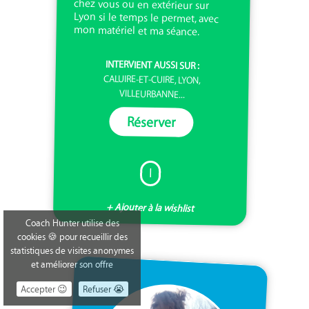
mon matériel et ma séance.
INTERVIENT AUSSI SUR :
CALUIRE-ET-CUIRE, LYON,
VILLEURBANNE...
Réserver
I
+ Ajouter à la wishlist
Coach Hunter utilise des
cookies 🍪 pour recueillir des
statistiques de visites anonymes
et améliorer son offre
Accepter 😉
Refuser 😭