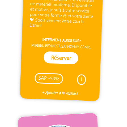
Daniel
INTERVIENT AUSSI SUR :
MIRIBEL, BEYNOST, SATHONAY-CAMP...
Réserver
SAP -50%
I
+ Ajouter à la wishlist