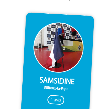
SAMSIDINE
Rillieux-la-Pape
4 avis