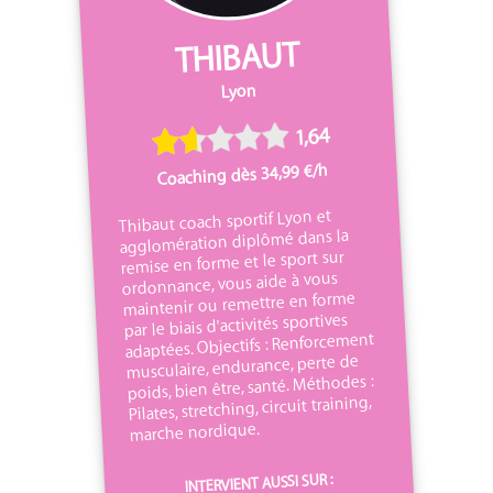
THIBAUT
Lyon
1,64
Coaching dès 34,99 €/h
Thibaut coach sportif Lyon et
agglomération diplômé dans la
remise en forme et le sport sur
ordonnance, vous aide à vous
maintenir ou remettre en forme
par le biais d'activités sportives
adaptées. Objectifs : Renforcement
musculaire, endurance, perte de
poids, bien être, santé. Méthodes :
Pilates, stretching, circuit training,
marche nordique.
INTERVIENT AUSSI SUR :