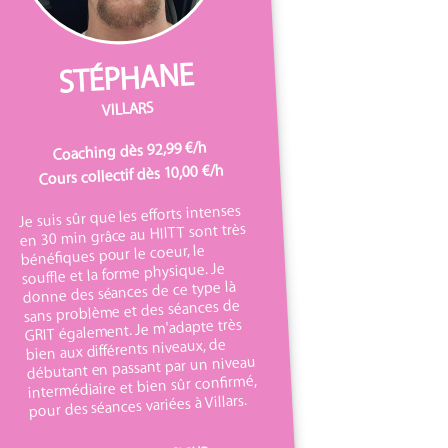
STÉPHANE
VILLARS
Coaching dès 92,99 €/h
Cours collectif dès 10,00 €/h
Je suis sûr que les efforts intenses
en 30 min grâce au HIITT sont très
bénéfiques pour le coeur, le
souffle et la forme physique. Je
donne des séances de ce type là
sans problème et des séances de
GRIT également. Je m'adapte très
bien aux différents niveaux, de
débutant en passant par un niveau
intermédiaire et bien sûr confirmé,
pour des séances variées à Villars.