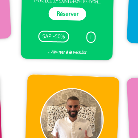
LYON, ÉCULLY, SAINTE-FOY-LÈS-LYON...
Réserver
SAP -50%
I
+ Ajouter à la wishlist