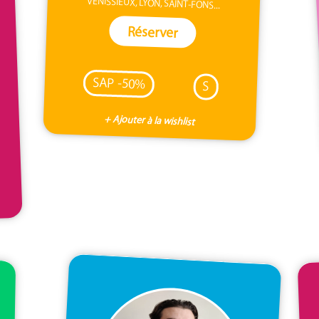
VÉNISSIEUX, LYON, SAINT-FONS...
Réserver
SAP -50%
S
+ Ajouter à la wishlist