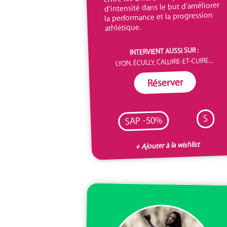
d'intensité dans le but d'améliorer
la performance et la progression
athlétique.
INTERVIENT AUSSI SUR :
LYON, ÉCULLY, CALUIRE-ET-CUIRE...
Réserver
S
SAP -50%
+ Ajouter à la wishlist