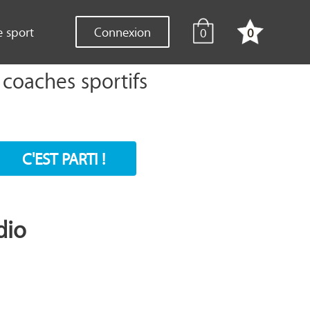
e sport
Connexion
0
0
coaches sportifs
C'EST PARTI !
dio