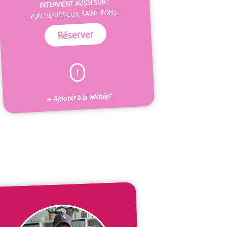
INTERVIENT AUSSI SUR :
LYON, VÉNISSIEUX, SAINT-FONS...
Réserver
I
+ Ajouter à la wishlist