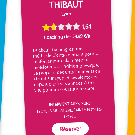
THIBAUT
Lyon
1,64
Coaching dès 34,99 €/h
Le circuit training est une
méthode d'entrainement pour se
renforcer musculairement et
améliorer sa condition physique.
Je propose des entrainements en
circuit sur Lyon et ses alentours
depuis plusieurs années. A très
vite pour un cours sur mesure !
INTERVIENT AUSSI SUR :
LYON, LA MULATIÈRE, SAINTE-FOY-LÈS-
LYON...
Réserver