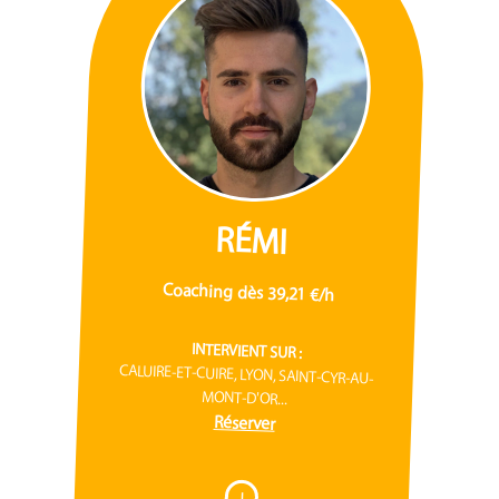
RÉMI
Coaching dès 39,21 €/h
INTERVIENT SUR :
CALUIRE-ET-CUIRE, LYON, SAINT-CYR-AU-
MONT-D'OR...
Réserver
I