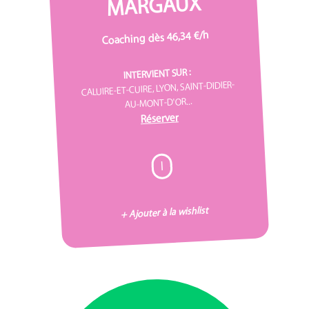
MARGAUX
Coaching dès 46,34 €/h
INTERVIENT SUR :
CALUIRE-ET-CUIRE, LYON, SAINT-DIDIER-
AU-MONT-D'OR...
Réserver
I
+ Ajouter à la wishlist