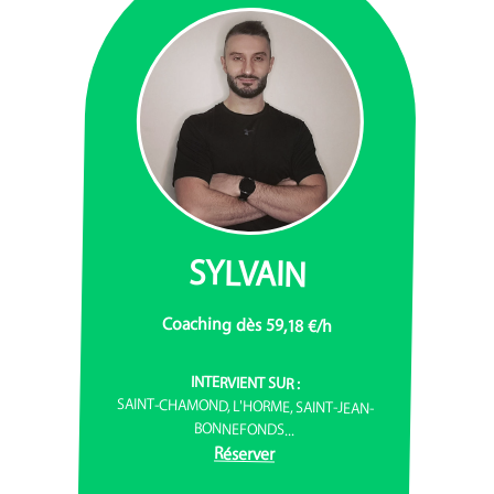
SYLVAIN
Coaching dès 59,18 €/h
INTERVIENT SUR :
SAINT-CHAMOND, L'HORME, SAINT-JEAN-
BONNEFONDS...
Réserver