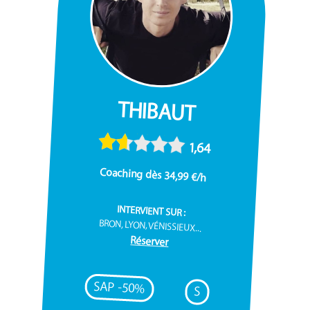
THIBAUT
1,64
Coaching dès 34,99 €/h
INTERVIENT SUR :
BRON, LYON, VÉNISSIEUX...
Réserver
SAP -50%
S