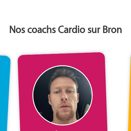
Nos coachs Cardio sur Bron