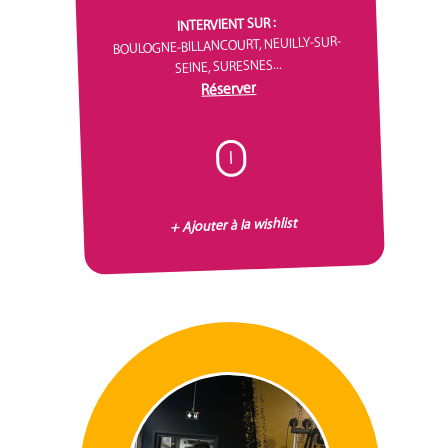
INTERVIENT SUR :
BOULOGNE-BILLANCOURT, NEUILLY-SUR-
SEINE, SURESNES...
Réserver
I
+ Ajouter à la wishlist