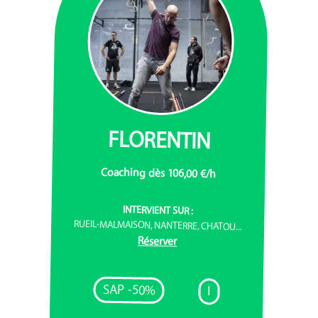
FLORENTIN
Coaching dès 106,00 €/h
INTERVIENT SUR :
RUEIL-MALMAISON, NANTERRE, CHATOU...
Réserver
SAP -50%
I