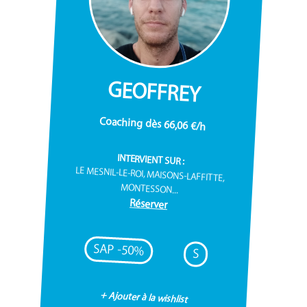
GEOFFREY
Coaching dès 66,06 €/h
INTERVIENT SUR :
LE MESNIL-LE-ROI, MAISONS-LAFFITTE,
MONTESSON...
Réserver
SAP -50%
S
+ Ajouter à la wishlist