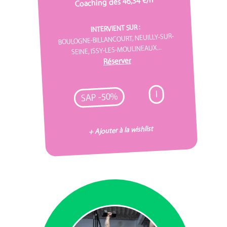
Coaching dès 46,34 €/h
INTERVIENT SUR :
BOULOGNE-BILLANCOURT, NEUILLY-SUR-
SEINE, ISSY-LES-MOULINEAUX...
Réserver
I
SAP -50%
+ Ajouter à la wishlist