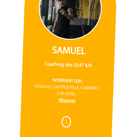
SAMUEL
Coaching dès 53,47 €/h
INTERVIENT SUR :
HOUILLES, SARTROUVILLE, CARRIÈRES-
SUR-SEINE...
Réserver
I