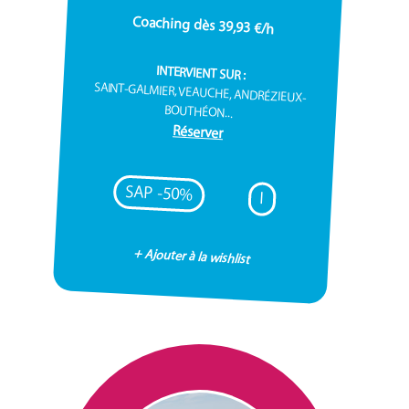
Coaching dès 39,93 €/h
INTERVIENT SUR :
SAINT-GALMIER, VEAUCHE, ANDRÉZIEUX-
BOUTHÉON...
Réserver
SAP -50%
I
+ Ajouter à la wishlist