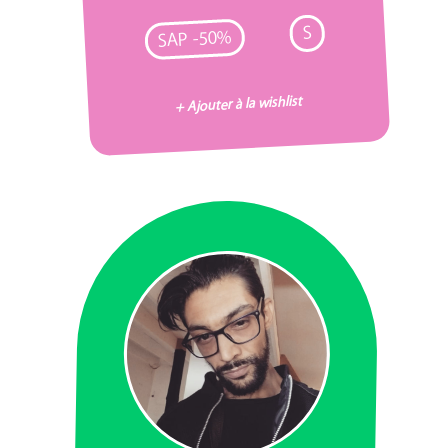
S
SAP -50%
+ Ajouter à la wishlist