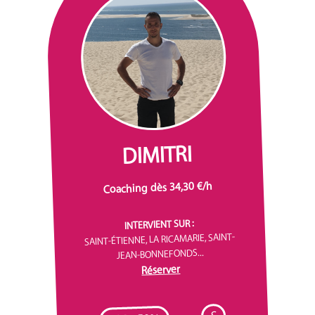
DIMITRI
Coaching dès 34,30 €/h
INTERVIENT SUR :
SAINT-ÉTIENNE, LA RICAMARIE, SAINT-
JEAN-BONNEFONDS...
Réserver