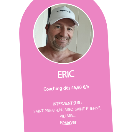
ERIC
Coaching dès 46,90 €/h
INTERVIENT SUR :
SAINT-PRIEST-EN-JAREZ, SAINT-ÉTIENNE,
VILLARS...
Réserver