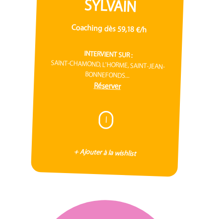
SYLVAIN
Coaching dès 59,18 €/h
INTERVIENT SUR :
SAINT-CHAMOND, L'HORME, SAINT-JEAN-
BONNEFONDS...
Réserver
I
+ Ajouter à la wishlist