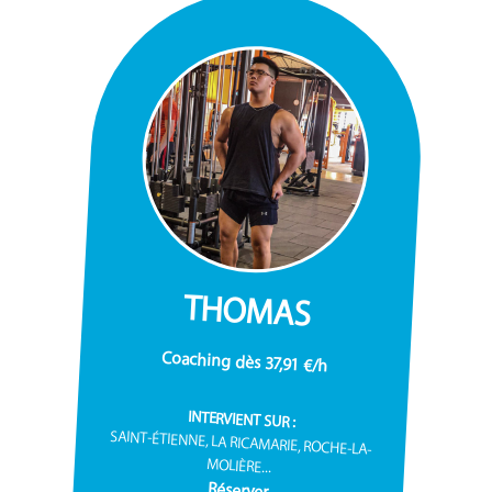
THOMAS
Coaching dès 37,91 €/h
INTERVIENT SUR :
SAINT-ÉTIENNE, LA RICAMARIE, ROCHE-LA-
MOLIÈRE...
Réserver