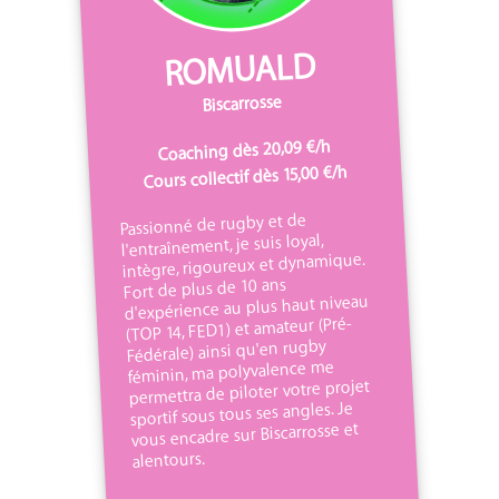
ROMUALD
Biscarrosse
Coaching dès 20,09 €/h
Cours collectif dès 15,00 €/h
Passionné de rugby et de
l'entraînement, je suis loyal,
intègre, rigoureux et dynamique.
Fort de plus de 10 ans
d'expérience au plus haut niveau
(TOP 14, FED1) et amateur (Pré-
Fédérale) ainsi qu'en rugby
féminin, ma polyvalence me
permettra de piloter votre projet
sportif sous tous ses angles. Je
vous encadre sur Biscarrosse et
alentours.