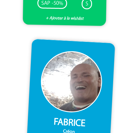
SAP -50%
S
+ Ajouter à la wishlist
FABRICE
Créon