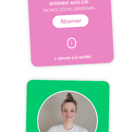
INTERVIENT AUSSI SUR :
TALENCE, CESTAS, GRADIGNAN...
Réserver
I
+ Ajouter à la wishlist