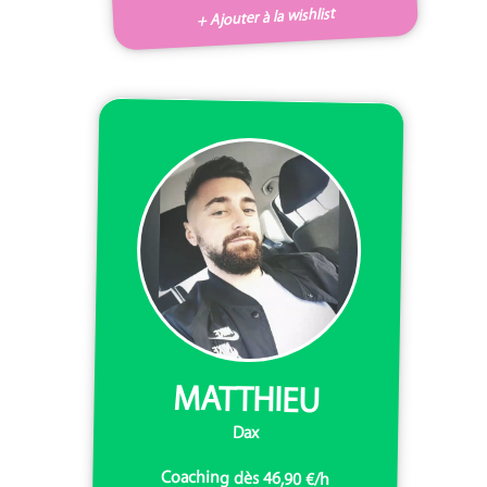
+ Ajouter à la wishlist
MATTHIEU
Dax
Coaching dès 46,90 €/h