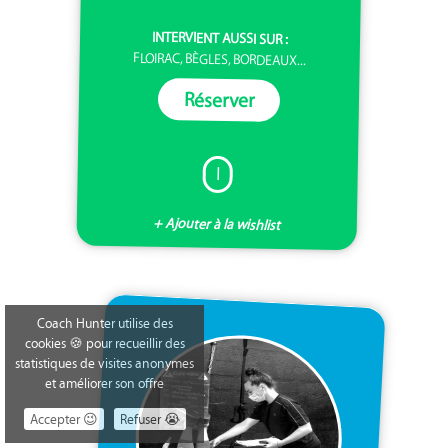
INTERVIENT AUSSI SUR :
FLOIRAC, BÈGLES, BORDEAUX...
Réserver
I
+ Ajouter à la wishlist
Coach Hunter utilise des
cookies 🍪 pour recueillir des
statistiques de visites anonymes
et améliorer son offre
Accepter 😉
Refuser 😭