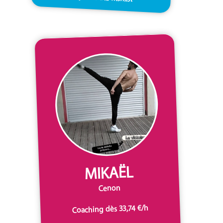
MIKAËL
Cenon
Coaching dès 33,74 €/h