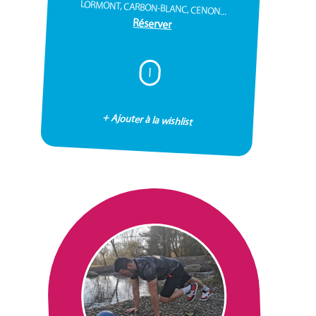
LORMONT, CARBON-BLANC, CENON...
Réserver
I
+ Ajouter à la wishlist