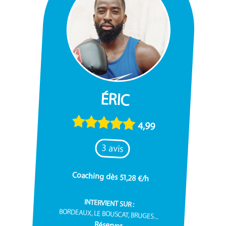
ÉRIC
4,99
3 avis
Coaching dès 51,28 €/h
INTERVIENT SUR :
BORDEAUX, LE BOUSCAT, BRUGES...
Réserver