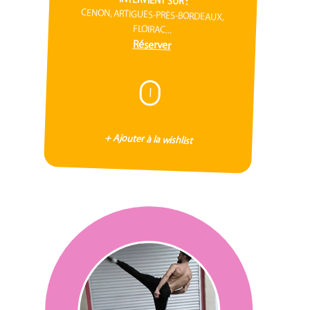
CENON, ARTIGUES-PRÈS-BORDEAUX,
FLOIRAC...
Réserver
I
+ Ajouter à la wishlist