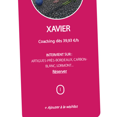
XAVIER
Coaching dès 39,93 €/h
INTERVIENT SUR :
ARTIGUES-PRÈS-BORDEAUX, CARBON-
BLANC, LORMONT...
Réserver
I
+ Ajouter à la wishlist