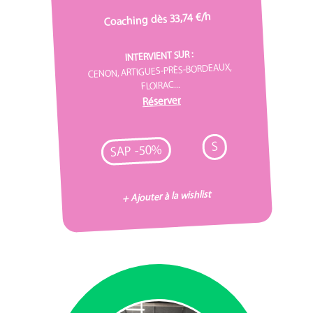
Coaching dès 33,74 €/h
INTERVIENT SUR :
CENON, ARTIGUES-PRÈS-BORDEAUX,
FLOIRAC...
Réserver
S
SAP -50%
+ Ajouter à la wishlist