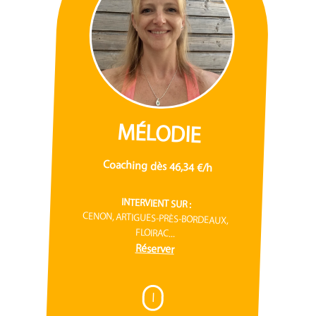
MÉLODIE
Coaching dès 46,34 €/h
INTERVIENT SUR :
CENON, ARTIGUES-PRÈS-BORDEAUX,
FLOIRAC...
Réserver
I