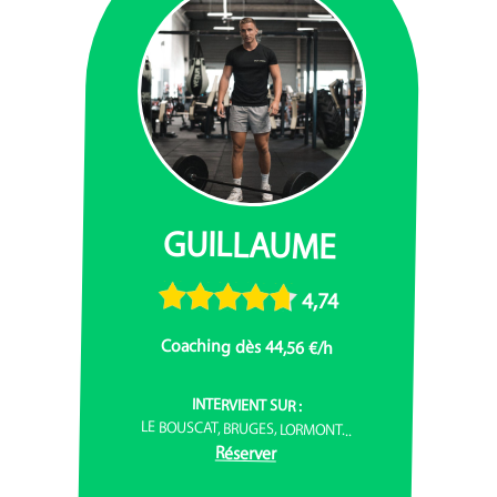
GUILLAUME
4,74
Coaching dès 44,56 €/h
INTERVIENT SUR :
LE BOUSCAT, BRUGES, LORMONT...
Réserver