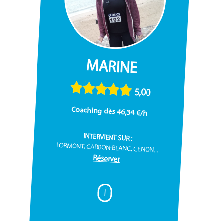
MARINE
5,00
Coaching dès 46,34 €/h
INTERVIENT SUR :
LORMONT, CARBON-BLANC, CENON...
Réserver
I