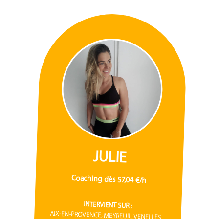
JULIE
Coaching dès 57,04 €/h
INTERVIENT SUR :
AIX-EN-PROVENCE, MEYREUIL, VENELLES...