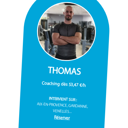
THOMAS
Coaching dès 53,47 €/h
INTERVIENT SUR :
AIX-EN-PROVENCE, GARDANNE,
VENELLES...
Réserver