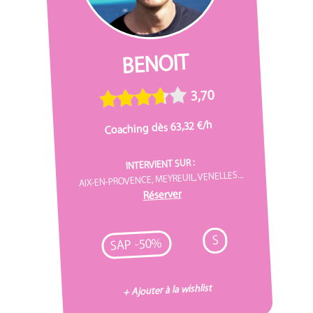
BENOIT
3,70
Coaching dès 63,32 €/h
INTERVIENT SUR :
AIX-EN-PROVENCE, MEYREUIL, VENELLES...
Réserver
S
SAP -50%
+ Ajouter à la wishlist