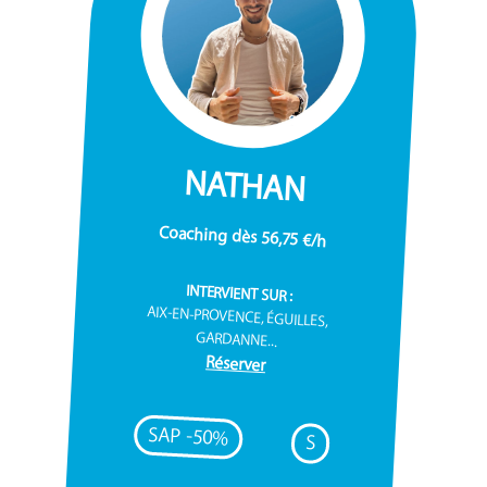
NATHAN
Coaching dès 56,75 €/h
INTERVIENT SUR :
AIX-EN-PROVENCE, ÉGUILLES,
GARDANNE...
Réserver
SAP -50%
S