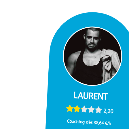
LAURENT
2,20
Coaching dès 38,64 €/h