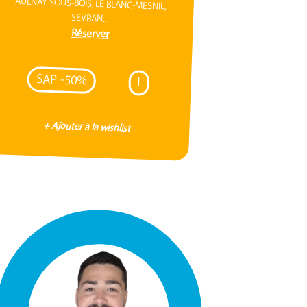
AULNAY-SOUS-BOIS, LE BLANC-MESNIL,
SEVRAN...
Réserver
SAP -50%
I
+ Ajouter à la wishlist