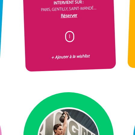
INTERVIENT SUR :
PARIS, GENTILLY, SAINT-MANDÉ...
Réserver
I
+ Ajouter à la wishlist