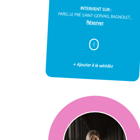
INTERVIENT SUR :
PARIS, LE PRÉ-SAINT-GERVAIS, BAGNOLET...
Réserver
I
+ Ajouter à la wishlist