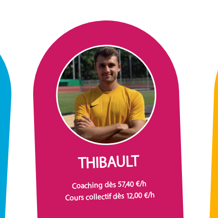
THIBAULT
Coaching dès 57,40 €/h
Cours collectif dès 12,00 €/h