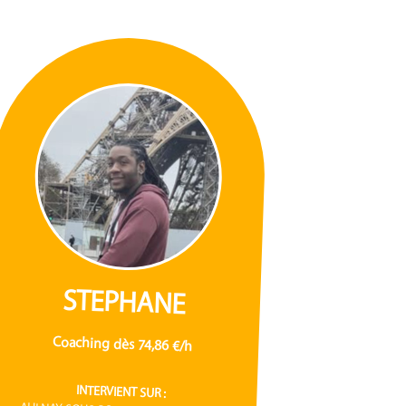
STEPHANE
Coaching dès 74,86 €/h
INTERVIENT SUR :