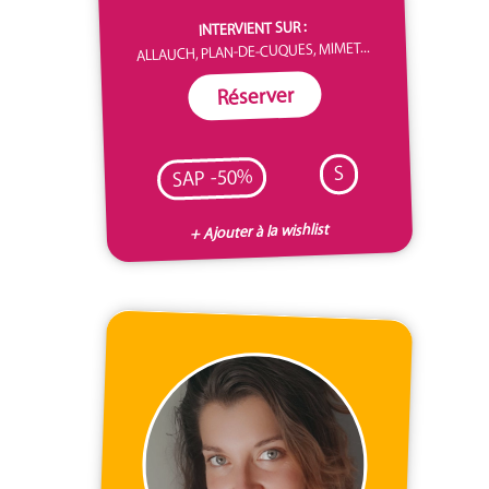
INTERVIENT SUR :
ALLAUCH, PLAN-DE-CUQUES, MIMET...
Réserver
S
SAP -50%
+ Ajouter à la wishlist