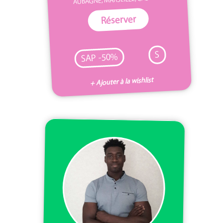
Réserver
S
SAP -50%
+ Ajouter à la wishlist