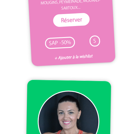
MOUGINS, PEYMEINADE, MOUANS-
SARTOUX...
Réserver
S
SAP -50%
+ Ajouter à la wishlist