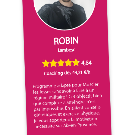
ROBIN
Lambesc
4,84
Coaching dès 44,21 €/h
Programme adapté pour Muscler
les fesses sans avoir à faire à un
régime militaire ! Cet objectif, bien
que complexe à atteindre, n'est
pas impossible. En alliant conseils
diététiques et exercice physique,
je vous apporterai la motivation
nécessaire sur Aix-en-Provence.