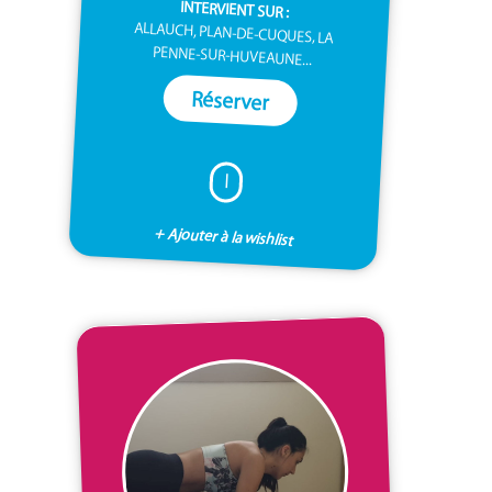
INTERVIENT SUR :
ALLAUCH, PLAN-DE-CUQUES, LA
PENNE-SUR-HUVEAUNE...
Réserver
I
+ Ajouter à la wishlist