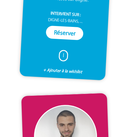
INTERVIENT SUR :
DIGNE-LES-BAINS, ...
Réserver
I
+ Ajouter à la wishlist