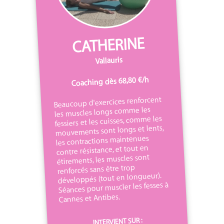
CATHERINE
Vallauris
Coaching dès 68,80 €/h
Beaucoup d'exercices renforcent
les muscles longs comme les
fessiers et les cuisses, comme les
mouvements sont longs et lents,
les contractions maintenues
contre résistance, et tout en
étirements, les muscles sont
renforcés sans être trop
développés (tout en longueur).
Séances pour muscler les fesses à
Cannes et Antibes.
INTERVIENT SUR :