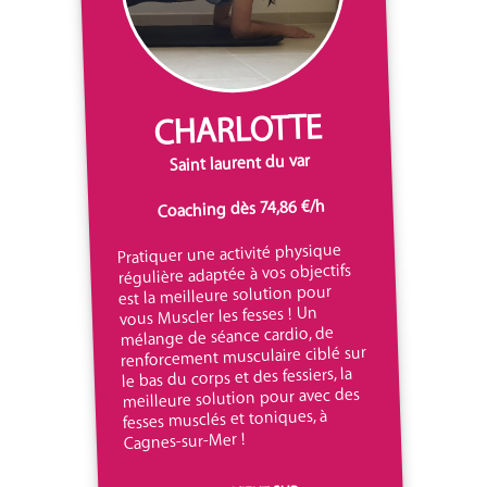
CHARLOTTE
Saint laurent du var
Coaching dès 74,86 €/h
Pratiquer une activité physique
régulière adaptée à vos objectifs
est la meilleure solution pour
vous Muscler les fesses ! Un
mélange de séance cardio, de
renforcement musculaire ciblé sur
le bas du corps et des fessiers, la
meilleure solution pour avec des
fesses musclés et toniques, à
Cagnes-sur-Mer !