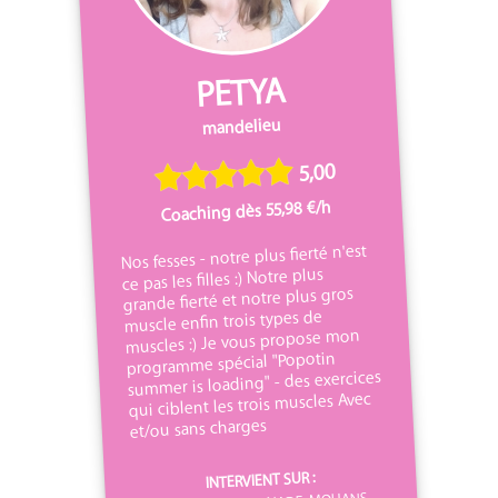
PETYA
mandelieu
5,00
Coaching dès 55,98 €/h
Nos fesses - notre plus fierté n'est
ce pas les filles :) Notre plus
grande fierté et notre plus gros
muscle enfin trois types de
muscles :) Je vous propose mon
programme spécial "Popotin
summer is loading" - des exercices
qui ciblent les trois muscles Avec
et/ou sans charges
INTERVIENT SUR :