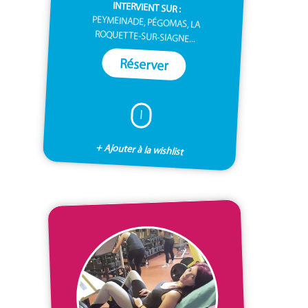
INTERVIENT SUR :
PEYMEINADE, PÉGOMAS, LA
ROQUETTE-SUR-SIAGNE...
Réserver
I
+ Ajouter à la wishlist