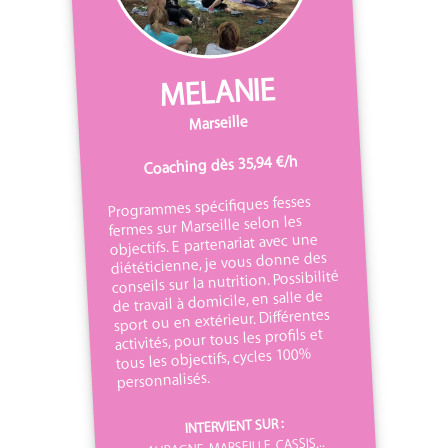
MELANIE
Marseille
Coaching dès 35,94 €/h
Programmes spécifiques fesses
fermes sur Marseille selon les
objectifs. E partenariat avec une
diététicienne, je vous donne des
conseils sur la nutrition. Possibilité
de travail à domicile, en salle de
sport ou en extérieur. Différentes
activités, pour tous les profils et
tous les objectifs, cycles 100%
personnalisés.
INTERVIENT SUR :
AUBAGNE, MARSEILLE, CASSIS...