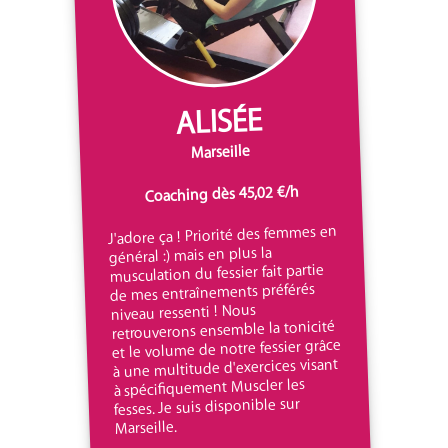
ALISÉE
Marseille
Coaching dès 45,02 €/h
J'adore ça ! Priorité des femmes en
général :) mais en plus la
musculation du fessier fait partie
de mes entraînements préférés
niveau ressenti ! Nous
retrouverons ensemble la tonicité
et le volume de notre fessier grâce
à une multitude d'exercices visant
à spécifiquement Muscler les
fesses. Je suis disponible sur
Marseille.