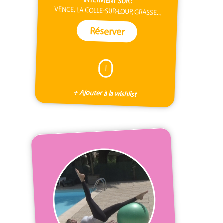
INTERVIENT SUR :
VENCE, LA COLLE-SUR-LOUP, GRASSE...
Réserver
I
+ Ajouter à la wishlist