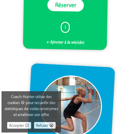
Réserver
I
+ Ajouter à la wishlist
Coach Hunter utilise des
cookies 🍪 pour recueillir des
statistiques de visites anonymes
et améliorer son offre
Accepter 😉
Refuser 😭