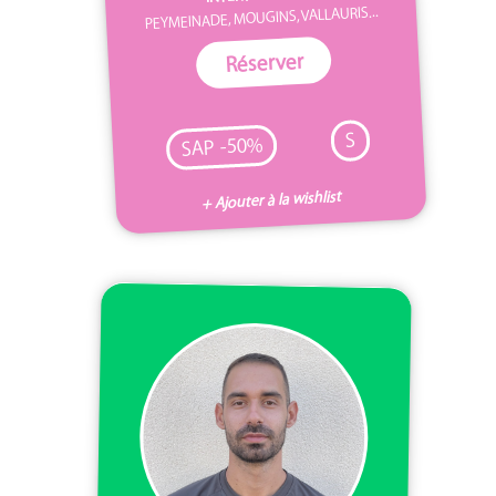
PEYMEINADE, MOUGINS, VALLAURIS...
Réserver
S
SAP -50%
+ Ajouter à la wishlist