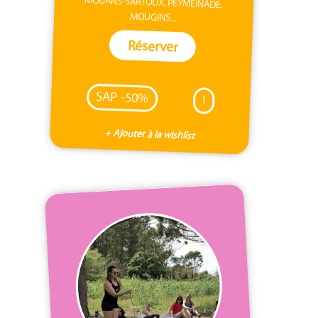
MOUANS-SARTOUX, PEYMEINADE,
MOUGINS...
Réserver
SAP -50%
I
+ Ajouter à la wishlist