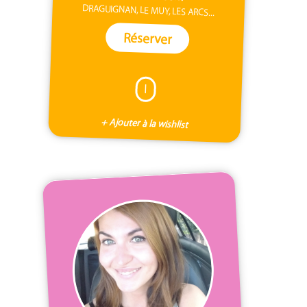
DRAGUIGNAN, LE MUY, LES ARCS...
Réserver
I
+ Ajouter à la wishlist