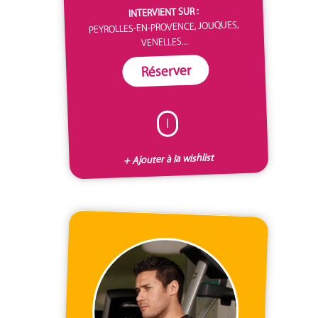
INTERVIENT SUR :
PEYROLLES-EN-PROVENCE, JOUQUES,
VENELLES...
Réserver
I
+ Ajouter à la wishlist