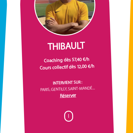
THIBAULT
Coaching dès 57,40 €/h
Cours collectif dès 12,00 €/h
INTERVIENT SUR :
PARIS, GENTILLY, SAINT-MANDÉ...
Réserver
I