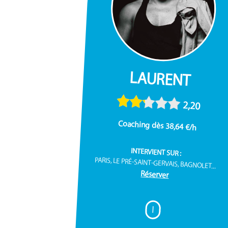
LAURENT
2,20
Coaching dès 38,64 €/h
INTERVIENT SUR :
PARIS, LE PRÉ-SAINT-GERVAIS, BAGNOLET...
Réserver
I