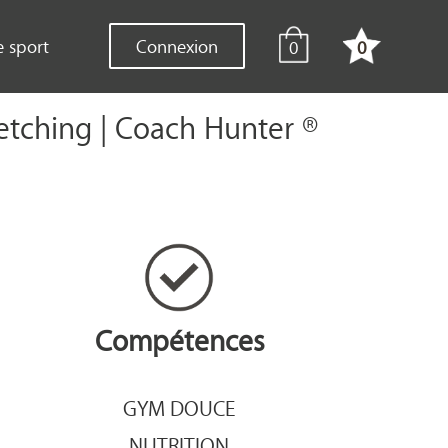
e sport
Connexion
0
0
retching | Coach Hunter ®
Compétences
GYM DOUCE
NUTRITION