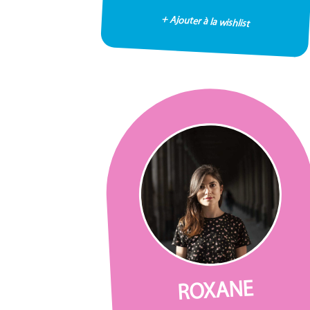
+ Ajouter à la wishlist
ROXANE