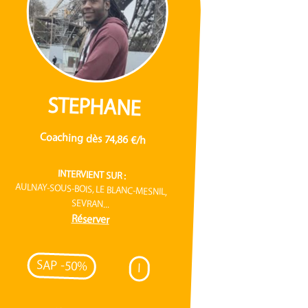
STEPHANE
Coaching dès 74,86 €/h
INTERVIENT SUR :
AULNAY-SOUS-BOIS, LE BLANC-MESNIL,
SEVRAN...
Réserver
SAP -50%
I