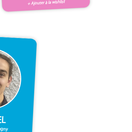
+ Ajouter à la wishlist
EL
agny