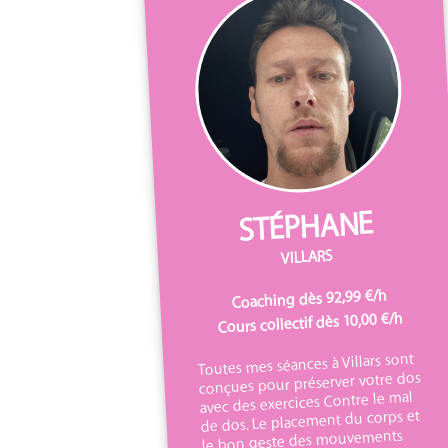
STÉPHANE
VILLARS
Coaching dès 92,99 €/h
Cours collectif dès 10,00 €/h
Toutes mes séances à Villars sont
conçues pour préserver votre dos
avec des exercices Contre le mal
de dos. Le placement du corps et
le bon geste des mouvements