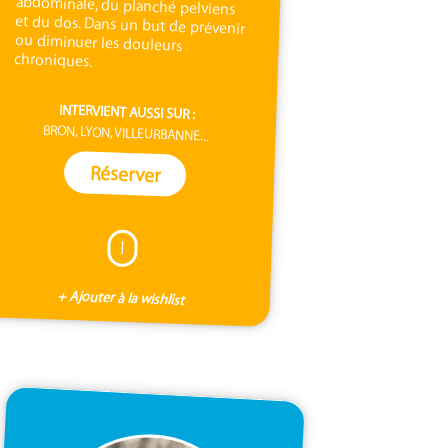
chroniques.
INTERVIENT AUSSI SUR :
BRON, LYON, VILLEURBANNE...
Réserver
I
+ Ajouter à la wishlist