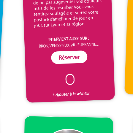
de ne pas augmenter vos douleurs
mais de les résorber. Vous vous
sentirez soulagé.e et verrez votre
posture s'améliorer de jour en
jour, sur Lyon et sa région.
INTERVIENT AUSSI SUR :
BRON, VÉNISSIEUX, VILLEURBANNE...
Réserver
I
+ Ajouter à la wishlist