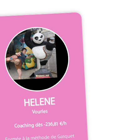
HELENE
Vourles
Coaching dès -236,81 €/h
Formée à la méthode de Gasquet