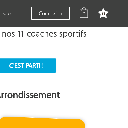
e sport
Connexion
0
0
nos 11 coaches sportifs
C'EST PARTI !
Arrondissement