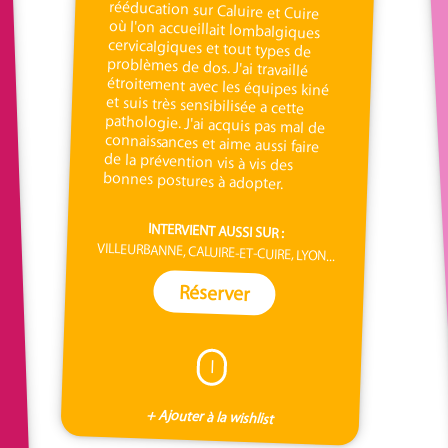
bonnes postures à adopter.
INTERVIENT AUSSI SUR :
VILLEURBANNE, CALUIRE-ET-CUIRE, LYON...
Réserver
I
+ Ajouter à la wishlist