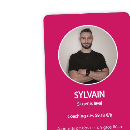
SYLVAIN
St genis laval
Coaching dès 59,18 €/h
Avoir mal de dos est un gros fléau