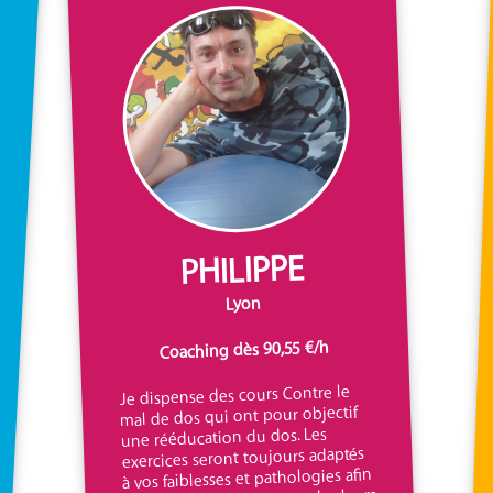
PHILIPPE
Lyon
Coaching dès 90,55 €/h
Je dispense des cours Contre le
mal de dos qui ont pour objectif
une rééducation du dos. Les
exercices seront toujours adaptés
à vos faiblesses et pathologies afin