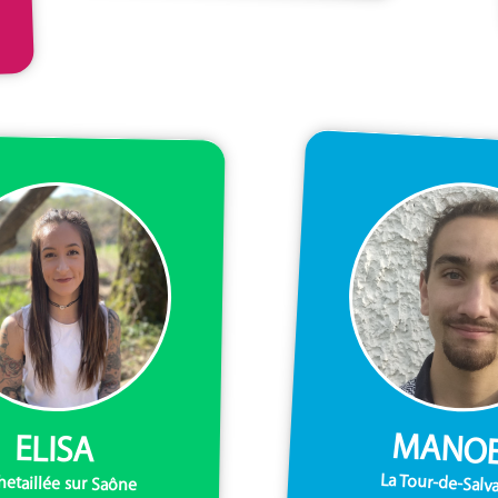
MANO
ELISA
La Tour-de-Salv
hetaillée sur Saône