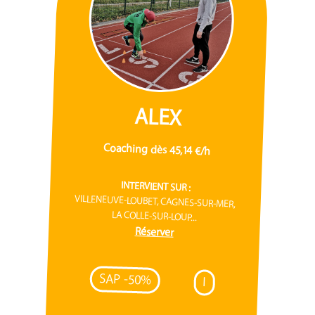
ALEX
Coaching dès 45,14 €/h
INTERVIENT SUR :
VILLENEUVE-LOUBET, CAGNES-SUR-MER,
LA COLLE-SUR-LOUP...
Réserver
SAP -50%
I