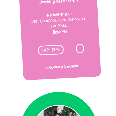
Coaching dès 67,73 €/h
INTERVIENT SUR :
MENTON, ROQUEBRUNE-CAP-MARTIN,
BEAUSOLEIL...
Réserver
I
SAP -50%
+ Ajouter à la wishlist