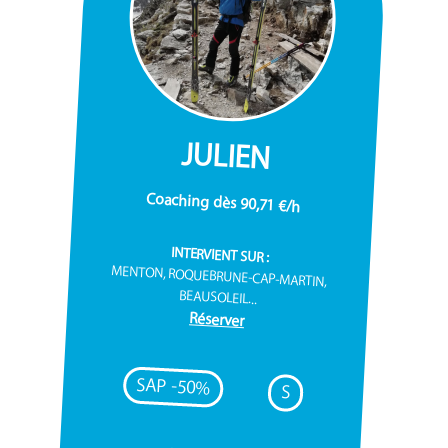
JULIEN
Coaching dès 90,71 €/h
INTERVIENT SUR :
MENTON, ROQUEBRUNE-CAP-MARTIN,
BEAUSOLEIL...
Réserver
SAP -50%
S