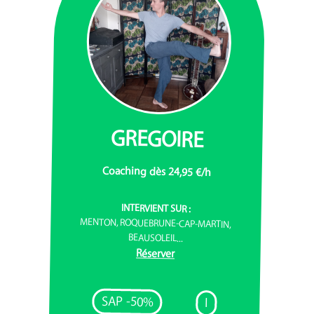
GREGOIRE
Coaching dès 24,95 €/h
INTERVIENT SUR :
MENTON, ROQUEBRUNE-CAP-MARTIN,
BEAUSOLEIL...
Réserver
SAP -50%
I