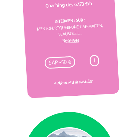
Coaching dès 67,73 €/h
INTERVIENT SUR :
MENTON, ROQUEBRUNE-CAP-MARTIN,
BEAUSOLEIL...
Réserver
I
SAP -50%
+ Ajouter à la wishlist