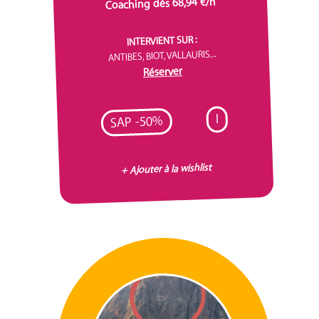
Coaching dès 68,94 €/h
INTERVIENT SUR :
ANTIBES, BIOT, VALLAURIS...
Réserver
I
SAP -50%
+ Ajouter à la wishlist