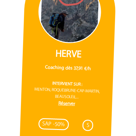
HERVE
Coaching dès 37,91 €/h
INTERVIENT SUR :
MENTON, ROQUEBRUNE-CAP-MARTIN,
BEAUSOLEIL...
Réserver
SAP -50%
S