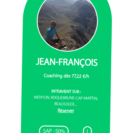
JEAN-FRANÇOIS
Coaching dès 77,22 €/h
INTERVIENT SUR :
MENTON, ROQUEBRUNE-CAP-MARTIN,
BEAUSOLEIL...
Réserver
SAP -50%
I