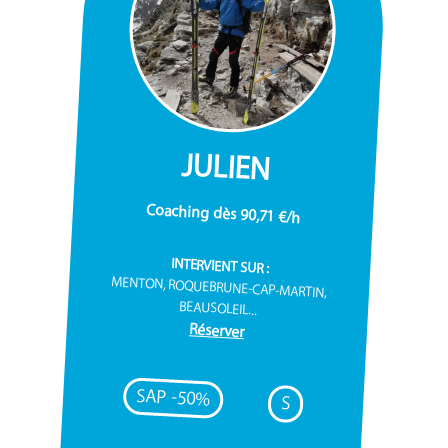
JULIEN
Coaching dès 90,71 €/h
INTERVIENT SUR :
MENTON, ROQUEBRUNE-CAP-MARTIN,
BEAUSOLEIL...
Réserver
SAP -50%
S