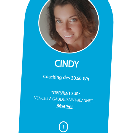
CINDY
Coaching dès 30,66 €/h
INTERVIENT SUR :
VENCE, LA GAUDE, SAINT-JEANNET...
Réserver
I