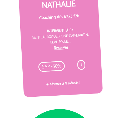
NATHALIE
Coaching dès 67,73 €/h
INTERVIENT SUR :
MENTON, ROQUEBRUNE-CAP-MARTIN,
BEAUSOLEIL...
Réserver
I
SAP -50%
+ Ajouter à la wishlist