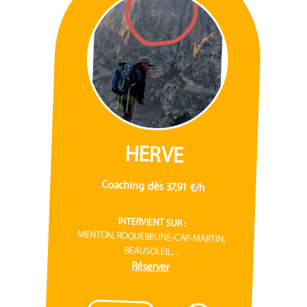
HERVE
Coaching dès 37,91 €/h
INTERVIENT SUR :
MENTON, ROQUEBRUNE-CAP-MARTIN,
BEAUSOLEIL...
Réserver