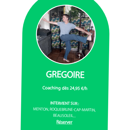
GREGOIRE
Coaching dès 24,95 €/h
INTERVIENT SUR :
MENTON, ROQUEBRUNE-CAP-MARTIN,
BEAUSOLEIL...
Réserver