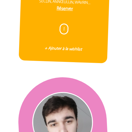
SECLIN, ANNŒULLIN, WAVRIN...
Réserver
I
+ Ajouter à la wishlist