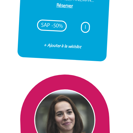
Réserver
SAP -50%
I
+ Ajouter à la wishlist