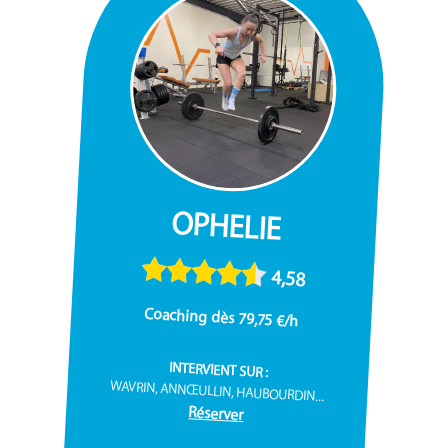
OPHELIE
4,58
Coaching dès 79,75 €/h
INTERVIENT SUR :
WAVRIN, ANNŒULLIN, HAUBOURDIN...
Réserver