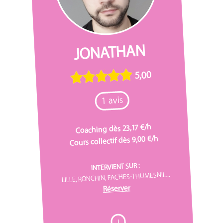
JONATHAN
5,00
1 avis
Coaching dès 23,17 €/h
Cours collectif dès 9,00 €/h
INTERVIENT SUR :
LILLE, RONCHIN, FACHES-THUMESNIL...
Réserver
I