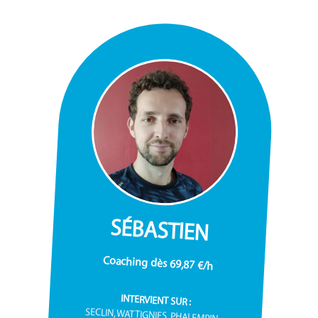
SÉBASTIEN
Coaching dès 69,87 €/h
INTERVIENT SUR :
SECLIN, WATTIGNIES, PHALEMPIN...