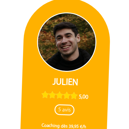
JULIEN
5,00
5 avis
Coaching dès 39,95 €/h