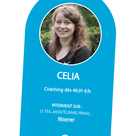
CELIA
Coaching dès 49,91 €/h
INTERVIENT SUR :
LE TEIL, MONTÉLIMAR, PRIVAS...
Réserver