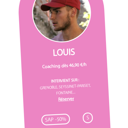
LOUIS
Coaching dès 46,90 €/h
INTERVIENT SUR :
GRENOBLE, SEYSSINET-PARISET,
FONTAINE...
Réserver
S
SAP -50%