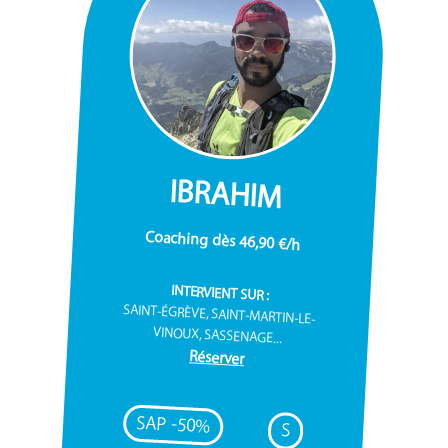
IBRAHIM
Coaching dès 46,90 €/h
INTERVIENT SUR :
SAINT-ÉGRÈVE, SAINT-MARTIN-LE-
VINOUX, SASSENAGE...
Réserver
SAP -50%
S