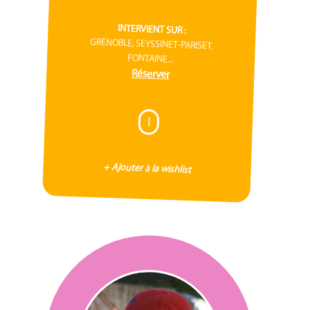
INTERVIENT SUR :
GRENOBLE, SEYSSINET-PARISET,
FONTAINE...
Réserver
I
+ Ajouter à la wishlist