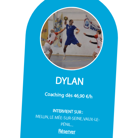
DYLAN
Coaching dès 46,90 €/h
INTERVIENT SUR :
MELUN, LE MÉE-SUR-SEINE, VAUX-LE-
PÉNIL...
Réserver