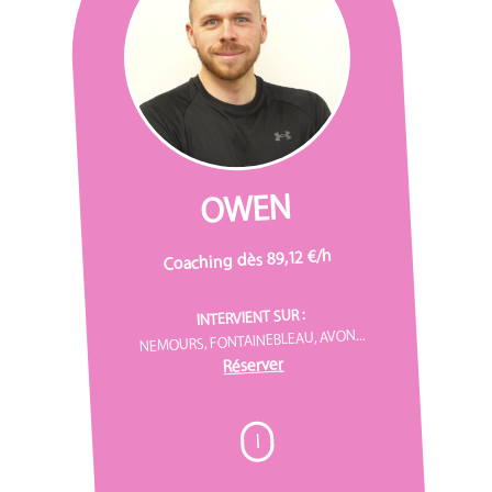
OWEN
Coaching dès 89,12 €/h
INTERVIENT SUR :
NEMOURS, FONTAINEBLEAU, AVON...
Réserver
I