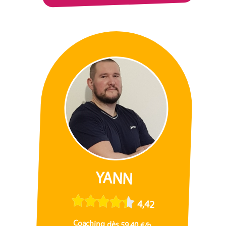
YANN
4,42
Coaching dès 59,40 €/h