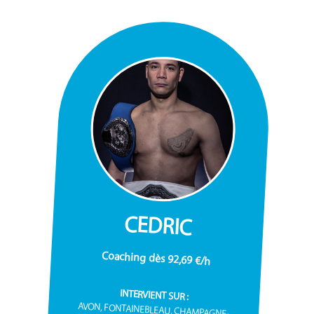
CEDRIC
Coaching dès 92,69 €/h
INTERVIENT SUR :
AVON, FONTAINEBLEAU, CHAMPAGNE-