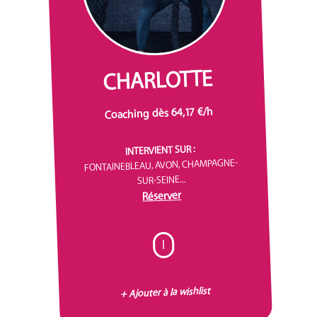
CHARLOTTE
Coaching dès 64,17 €/h
INTERVIENT SUR :
FONTAINEBLEAU, AVON, CHAMPAGNE-
SUR-SEINE...
Réserver
I
+ Ajouter à la wishlist