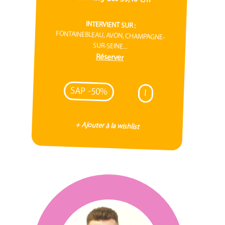
INTERVIENT SUR :
FONTAINEBLEAU, AVON, CHAMPAGNE-
SUR-SEINE...
Réserver
SAP -50%
I
+ Ajouter à la wishlist