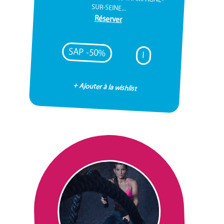
SUR-SEINE...
Réserver
SAP -50%
I
+ Ajouter à la wishlist