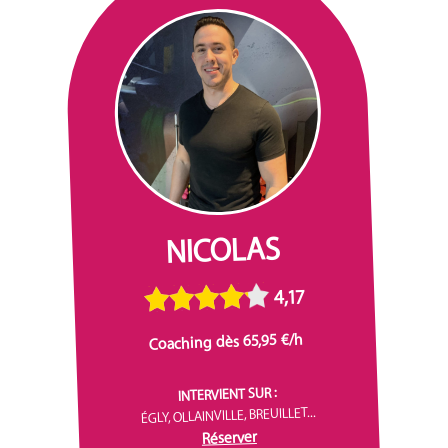
NICOLAS
4,17
Coaching dès 65,95 €/h
INTERVIENT SUR :
ÉGLY, OLLAINVILLE, BREUILLET...
Réserver