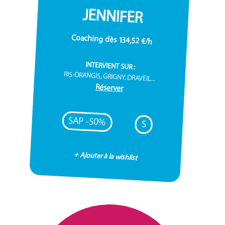
JENNIFER
Coaching dès 134,52 €/h
INTERVIENT SUR :
RIS-ORANGIS, GRIGNY, DRAVEIL...
Réserver
SAP -50%
S
+ Ajouter à la wishlist