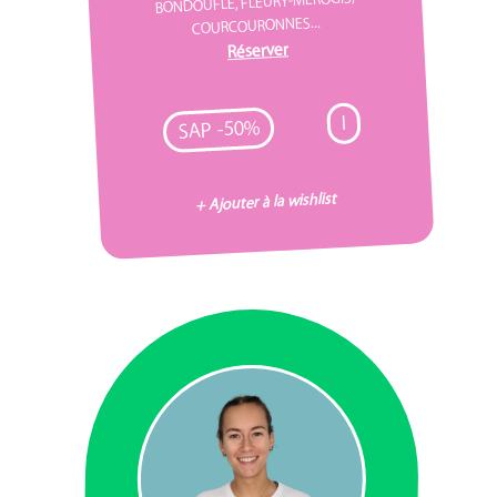
BONDOUFLE, FLEURY-MÉROGIS,
COURCOURONNES...
Réserver
I
SAP -50%
+ Ajouter à la wishlist