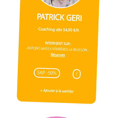
PATRICK GERI
Coaching dès 54,90 €/h
INTERVIENT SUR :
ANTONY, MASSY, VERRIÈRES-LE-BUISSON...
Réserver
SAP -50%
I
+ Ajouter à la wishlist