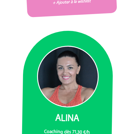
+ Ajouter à la wishlist
ALINA
Coaching dès 71,30 €/h