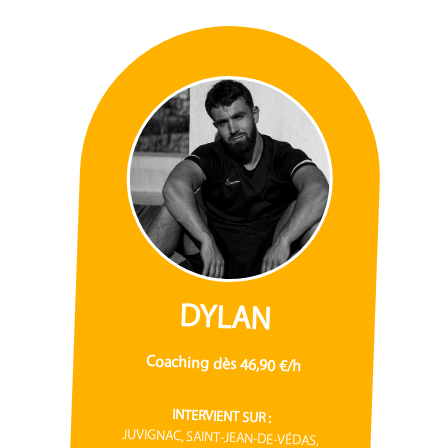
DYLAN
Coaching dès 46,90 €/h
INTERVIENT SUR :
JUVIGNAC, SAINT-JEAN-DE-VÉDAS,