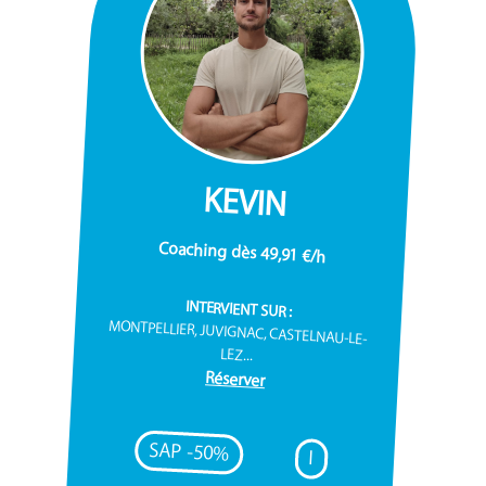
KEVIN
Coaching dès 49,91 €/h
INTERVIENT SUR :
MONTPELLIER, JUVIGNAC, CASTELNAU-LE-
LEZ...
Réserver
SAP -50%
I