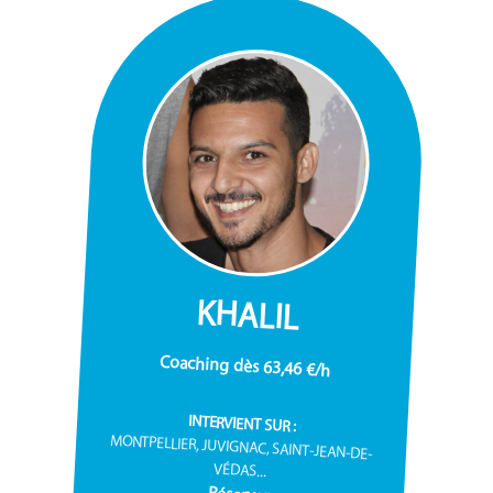
KHALIL
Coaching dès 63,46 €/h
INTERVIENT SUR :
MONTPELLIER, JUVIGNAC, SAINT-JEAN-DE-
VÉDAS...