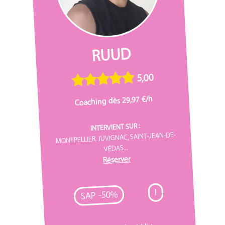
RUUD
5,00
Coaching dès 29,97 €/h
INTERVIENT SUR :
MONTPELLIER, JUVIGNAC, SAINT-JEAN-DE-
VÉDAS...
Réserver
I
SAP -50%