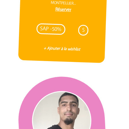
MONTPELLIER...
Réserver
SAP -50%
S
+ Ajouter à la wishlist