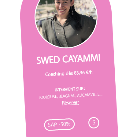
SWED CAYAMMI
Coaching dès 83,36 €/h
INTERVIENT SUR :
TOULOUSE, BLAGNAC, AUCAMVILLE...
Réserver
S
SAP -50%