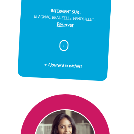
INTERVIENT SUR :
BLAGNAC, BEAUZELLE, FENOUILLET...
Réserver
I
+ Ajouter à la wishlist