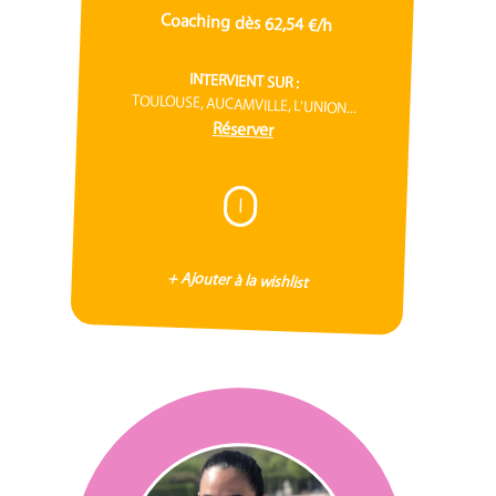
Coaching dès 62,54 €/h
INTERVIENT SUR :
TOULOUSE, AUCAMVILLE, L'UNION...
Réserver
I
+ Ajouter à la wishlist