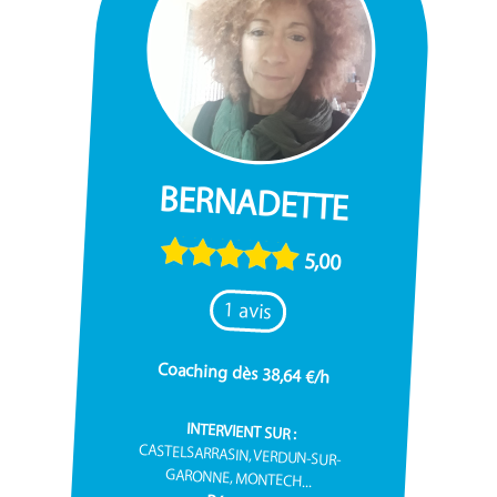
BERNADETTE
5,00
1 avis
Coaching dès 38,64 €/h
INTERVIENT SUR :
CASTELSARRASIN, VERDUN-SUR-
GARONNE, MONTECH...