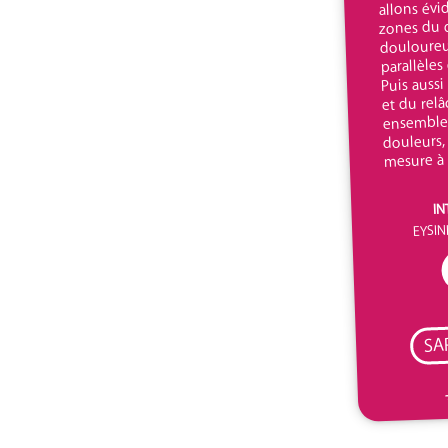
allons évi
zones du 
douloureu
parallèles 
Puis aussi
et du rel
ensemble 
douleurs,
mesure à
IN
EYSINE
SA