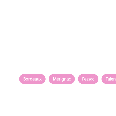
Bordeaux
Mérignac
Pessac
Talen