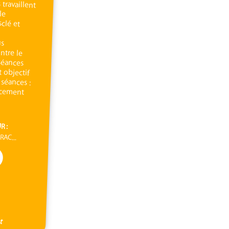
R :
RAC...
t