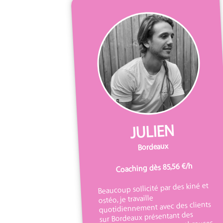
JULIEN
Bordeaux
Coaching dès 85,56 €/h
Beaucoup sollicité par des kiné et
ostéo, je travaille
quotidiennement avec des clients
sur Bordeaux présentant des