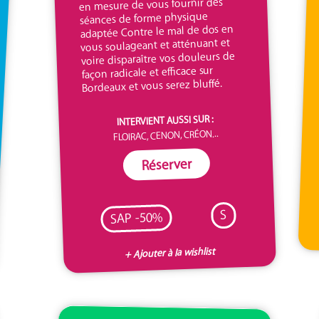
en mesure de vous fournir des
séances de forme physique
adaptée Contre le mal de dos en
vous soulageant et atténuant et
voire disparaître vos douleurs de
façon radicale et efficace sur
Bordeaux et vous serez bluffé.
INTERVIENT AUSSI SUR :
FLOIRAC, CENON, CRÉON...
Réserver
S
SAP -50%
+ Ajouter à la wishlist