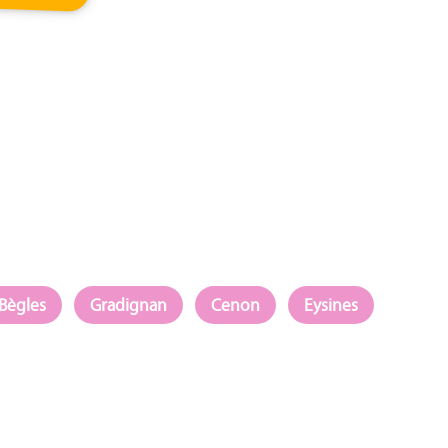
Bègles
Gradignan
Cenon
Eysines