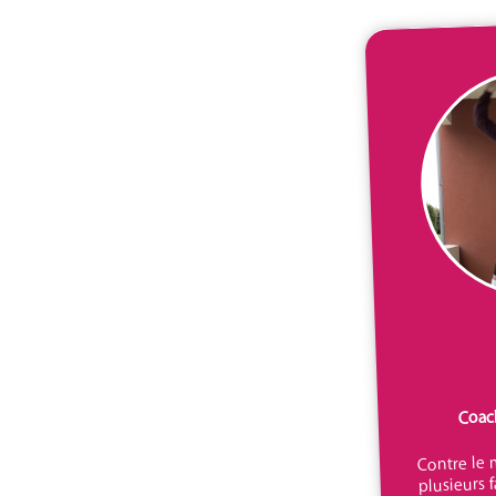
Coac
Contre le m
plusieurs f