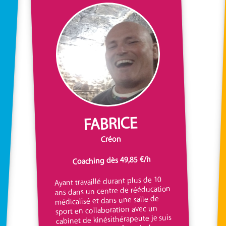
FABRICE
Créon
Coaching dès 49,85 €/h
Ayant travaillé durant plus de 10
ans dans un centre de rééducation
médicalisé et dans une salle de
sport en collaboration avec un
cabinet de kinésithérapeute je suis