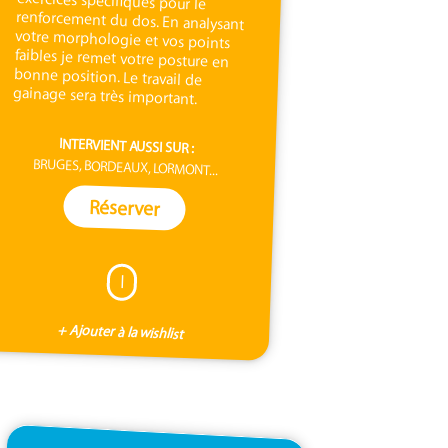
gainage sera très important.
INTERVIENT AUSSI SUR :
BRUGES, BORDEAUX, LORMONT...
Réserver
I
+ Ajouter à la wishlist