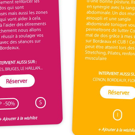
dement renforcer les
dos qui sont
ses mais aussi les zones
qui vont aider à cela.
 à l'aider des étirements
âchement nous allons
réussir à soulager vos
 avec des séances sur
 Bordeaux.
musculaire
TERVIENT AUSSI SUR :
S, BRUGES, LE HAILLAN...
INTERVIENT AUSSI SU
CENON, BORDEAUX, FLOI
Réserver
Réserver
S
P -50%
I
+ Ajouter à la wishlist
+ Ajouter à la wishlis