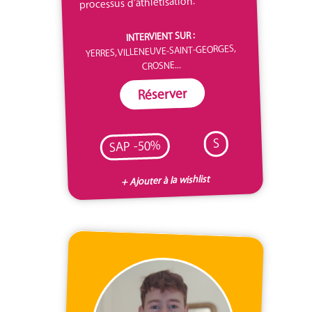
processus d'athlétisation.
INTERVIENT SUR :
YERRES, VILLENEUVE-SAINT-GEORGES,
CROSNE...
Réserver
S
SAP -50%
+ Ajouter à la wishlist