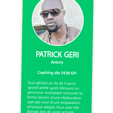
PATRICK GERI
Antony
Coaching dès 54,90 €/h
Tout athlète en Ile de France,
sportif arrêté après blessure ou
personne souhaitant retrouver la
forme besoin d'une rééducation
spéciale suivi d'une préparation
physique adapté. Vous avez été
blessés lors de votre activité
physique en Ile de France ou avez
arrêté tout simplement votre