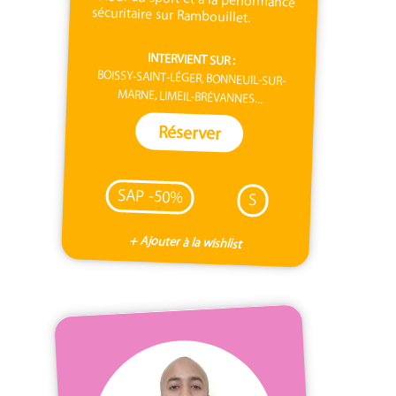
sécuritaire sur Rambouillet.
INTERVIENT SUR :
BOISSY-SAINT-LÉGER, BONNEUIL-SUR-
MARNE, LIMEIL-BRÉVANNES...
Réserver
SAP -50%
S
+ Ajouter à la wishlist