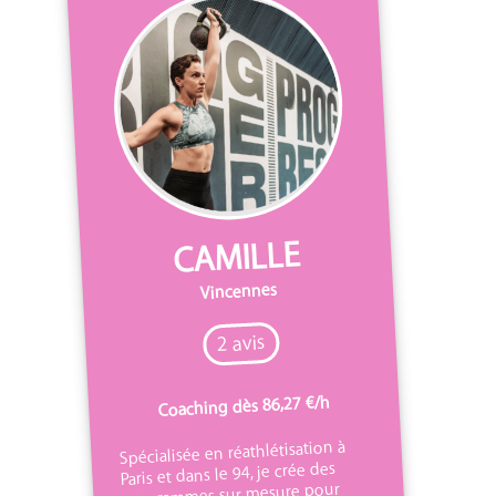
CAMILLE
Vincennes
2 avis
Coaching dès 86,27 €/h
Spécialisée en réathlétisation à
Paris et dans le 94, je crée des
programmes sur mesure pour