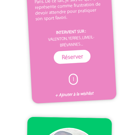
représente comme frustration de
devoir attendre pour pratiquer
son sport favori.
INTERVIENT SUR :
VALENTON, YERRES, LIMEIL-
BRÉVANNES...
Réserver
I
+ Ajouter à la wishlist