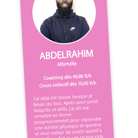
ABDELRAHIM
Alfortville
Coaching dès 40,86 €/h
Cours collectif dès 10,00 €/h
J'ai déjà été blessé lorsque je
faisais du foot. Après avoir porté
béquille et atèle, j'ai dû me
remettre en forme
progressivement pour reprendre
une activité physique et sportive
et mon métier de coach sportif à
Paris. De ce fait, je sais ce que cela