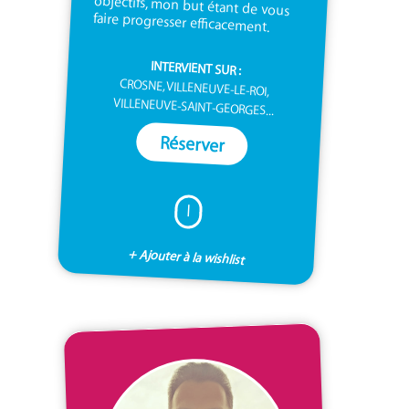
faire progresser efficacement.
INTERVIENT SUR :
CROSNE, VILLENEUVE-LE-ROI,
VILLENEUVE-SAINT-GEORGES...
Réserver
I
+ Ajouter à la wishlist