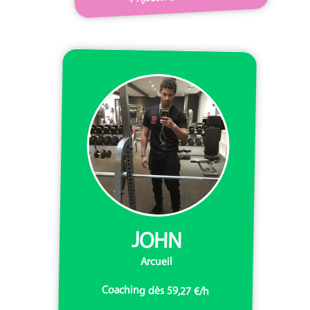
JOHN
Arcueil
Coaching dès 59,27 €/h