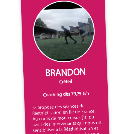
BRANDON
Créteil
Coaching dès 79,75 €/h
Je propose des séances de
Réathlétisation en Ile de France.
Au cours de mon cursus, j'ai pu
avoir des intervenants qui nous on
sensibiliser à la Réathlétisation et