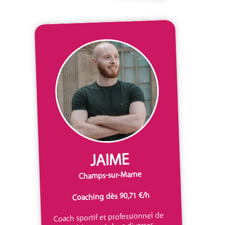
JAIME
Champs-sur-Marne
Coaching dès 90,71 €/h
Coach sportif et professionnel de