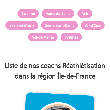
Essonne
Hauts-de-Seine
Paris
Seine-et-Marne
Seine-Saint-Denis
Val-d'Oise
Val-de-Marne
Yvelines
Liste de nos coachs Réathlétisation
dans la région Île-de-France