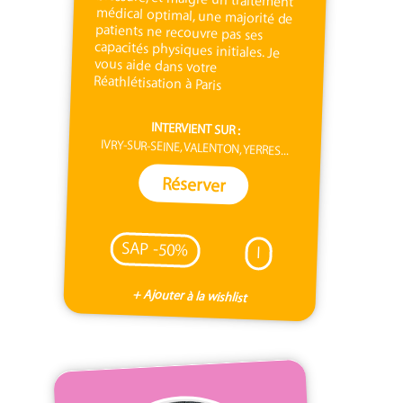
Réathlétisation à Paris
INTERVIENT SUR :
IVRY-SUR-SEINE, VALENTON, YERRES...
Réserver
SAP -50%
I
+ Ajouter à la wishlist