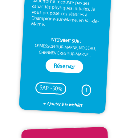
Marne.
INTERVIENT SUR :
ORMESSON-SUR-MARNE, NOISEAU,
CHENNEVIÈRES-SUR-MARNE...
Réserver
SAP -50%
I
+ Ajouter à la wishlist