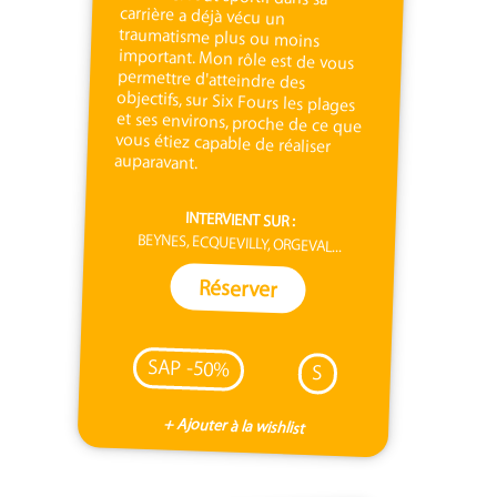
auparavant.
INTERVIENT SUR :
BEYNES, ECQUEVILLY, ORGEVAL...
Réserver
SAP -50%
S
+ Ajouter à la wishlist