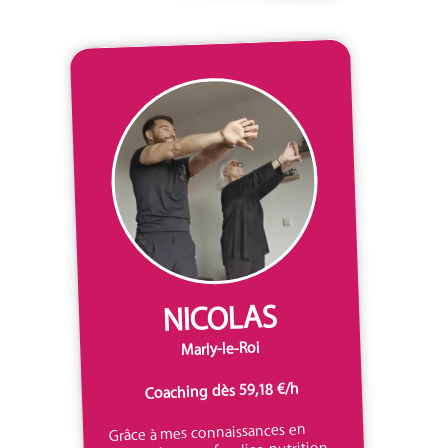
NICOLAS
Marly-le-Roi
Coaching dès 59,18 €/h
Grâce à mes connaissances en