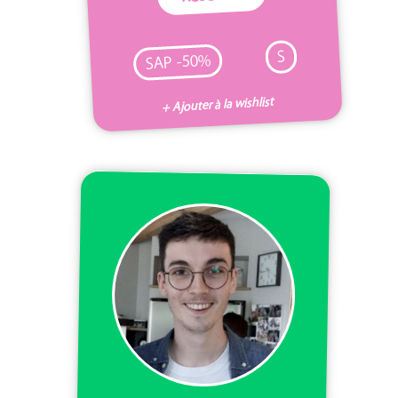
S
SAP -50%
+ Ajouter à la wishlist