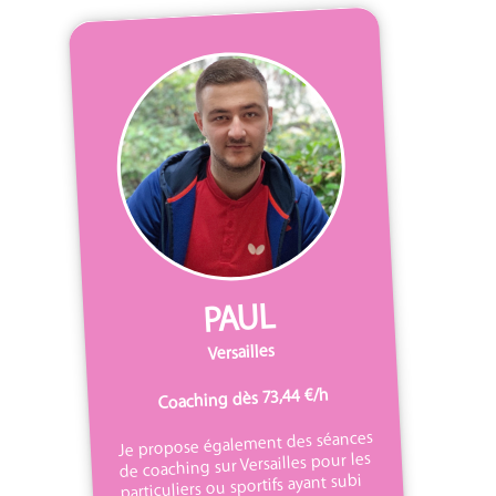
PAUL
Versailles
Coaching dès 73,44 €/h
Je propose également des séances
de coaching sur Versailles pour les
particuliers ou sportifs ayant subi