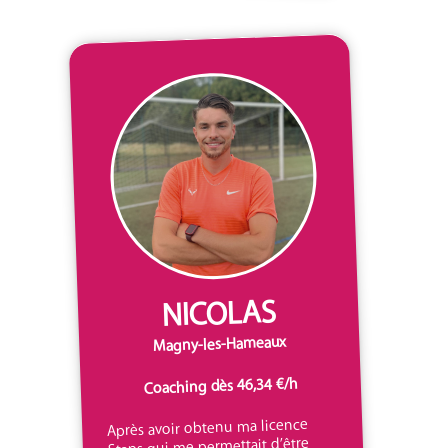
NICOLAS
Magny-les-Hameaux
Coaching dès 46,34 €/h
Après avoir obtenu ma licence
Staps qui me permettait d’être