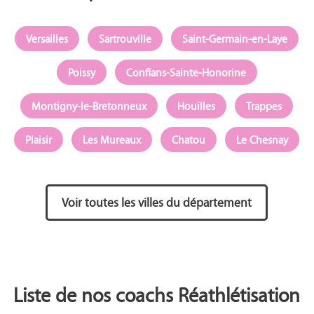
Versailles
Sartrouville
Saint-Germain-en-Laye
Poissy
Conflans-Sainte-Honorine
Montigny-le-Bretonneux
Houilles
Trappes
Plaisir
Les Mureaux
Chatou
Le Chesnay
Voir toutes les villes du département
Liste de nos coachs Réathlétisation