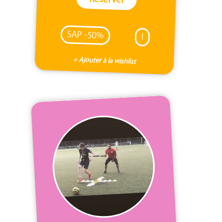
SAP -50%
I
+ Ajouter à la wishlist