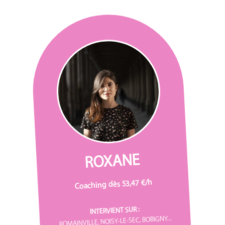
ROXANE
Coaching dès 53,47 €/h
INTERVIENT SUR :
ROMAINVILLE, NOISY-LE-SEC, BOBIGNY...