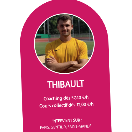
THIBAULT
Coaching dès 57,40 €/h
Cours collectif dès 12,00 €/h
INTERVIENT SUR :
PARIS, GENTILLY, SAINT-MANDÉ...