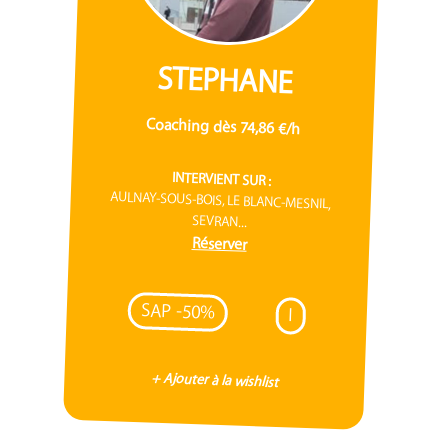
STEPHANE
Coaching dès 74,86 €/h
INTERVIENT SUR :
AULNAY-SOUS-BOIS, LE BLANC-MESNIL,
SEVRAN...
Réserver
SAP -50%
I
+ Ajouter à la wishlist