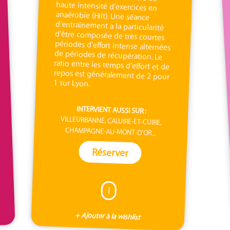
1 sur Lyon.
INTERVIENT AUSSI SUR :
VILLEURBANNE, CALUIRE-ET-CUIRE,
CHAMPAGNE-AU-MONT-D'OR...
Réserver
I
+ Ajouter à la wishlist