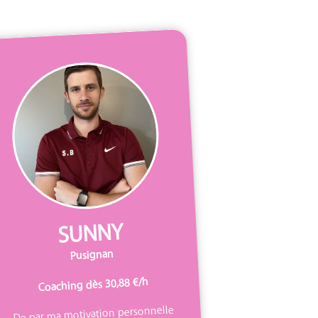
SUNNY
Pusignan
Coaching dès 30,88 €/h
De par ma motivation personnelle