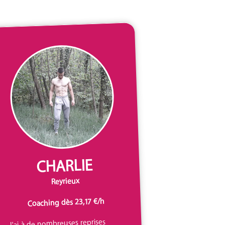
CHARLIE
Reyrieux
Coaching dès 23,17 €/h
J'ai à de nombreuses reprises