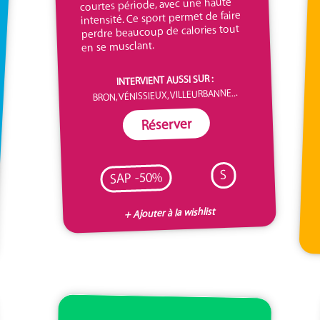
courtes période, avec une haute
intensité. Ce sport permet de faire
perdre beaucoup de calories tout
en se musclant.
INTERVIENT AUSSI SUR :
BRON, VÉNISSIEUX, VILLEURBANNE...
Réserver
S
SAP -50%
+ Ajouter à la wishlist