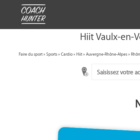
Hiit Vaulx-en-V
Faire du sport
»
Sports
»
Cardio
»
Hiit
»
Auvergne-Rhône-Alpes
»
Rhô
N