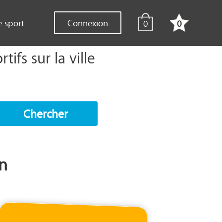
e sport
Connexion
0
0
ifs sur la ville
Chercher
in