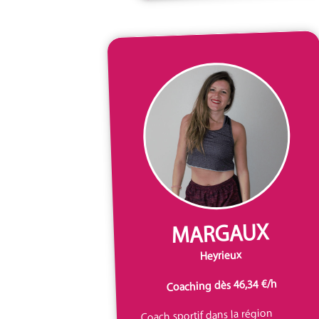
MARGAUX
Heyrieux
Coaching dès 46,34 €/h
Coach sportif dans la région