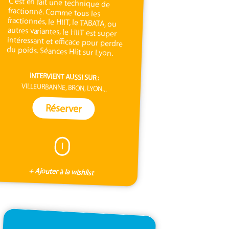
du poids. Séances Hiit sur Lyon.
INTERVIENT AUSSI SUR :
VILLEURBANNE, BRON, LYON...
Réserver
I
+ Ajouter à la wishlist