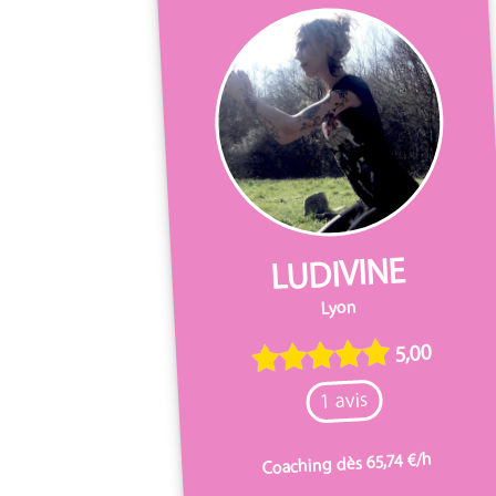
LUDIVINE
Lyon
5,00
1 avis
Coaching dès 65,74 €/h