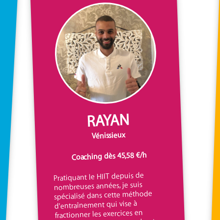
RAYAN
Vénissieux
Coaching dès 45,58 €/h
Pratiquant le HIIT depuis de
nombreuses années, je suis
spécialisé dans cette méthode
d'entraînement qui vise à
fractionner les exercices en