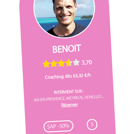
BENOIT
3,70
Coaching dès 63,32 €/h
INTERVIENT SUR :
AIX-EN-PROVENCE, MEYREUIL, VENELLES...
Réserver
S
SAP -50%