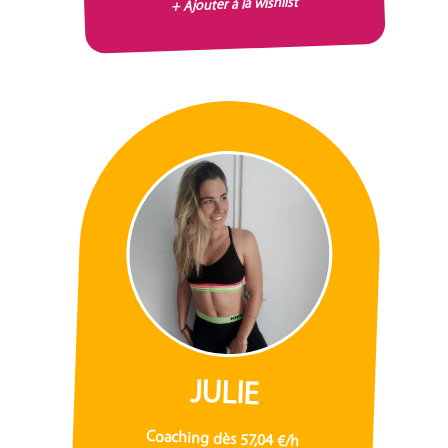
+ Ajouter à la wishlist
JULIE
Coaching dès 57,04 €/h