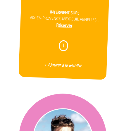
INTERVIENT SUR :
AIX-EN-PROVENCE, MEYREUIL, VENELLES...
Réserver
I
+ Ajouter à la wishlist