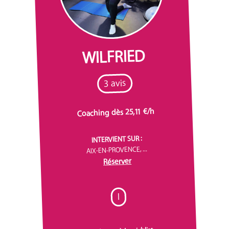
WILFRIED
3 avis
Coaching dès 25,11 €/h
INTERVIENT SUR :
AIX-EN-PROVENCE, ...
Réserver
I