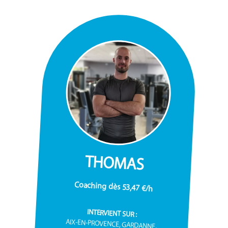
THOMAS
Coaching dès 53,47 €/h
INTERVIENT SUR :
AIX-EN-PROVENCE, GARDANNE,