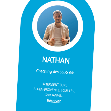
NATHAN
Coaching dès 56,75 €/h
INTERVIENT SUR :
AIX-EN-PROVENCE, ÉGUILLES,
GARDANNE...
Réserver