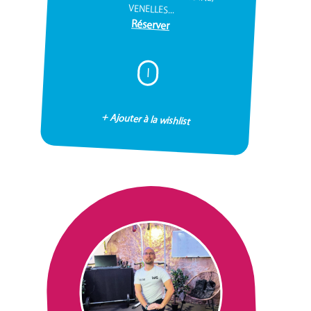
VENELLES...
Réserver
I
+ Ajouter à la wishlist