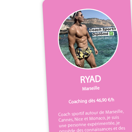
RYAD
Marseille
Coaching dès 46,90 €/h
Coach sportif autour de Marseille,
Cannes, Nice et Monaco, je suis
une personne expérimentée, je
possède des connaissances et des