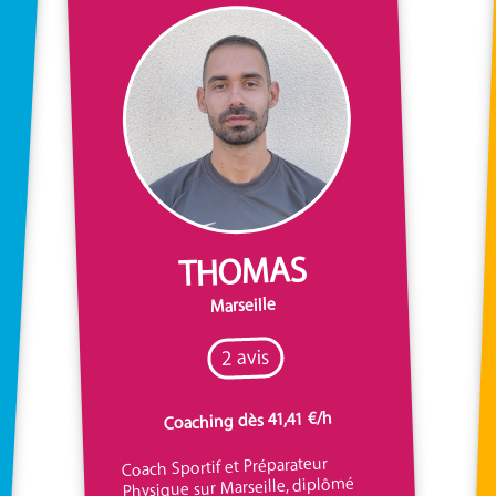
THOMAS
Marseille
2 avis
Coaching dès 41,41 €/h
Coach Sportif et Préparateur
Physique sur Marseille, diplômé