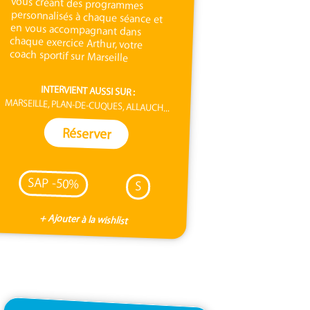
coach sportif sur Marseille
INTERVIENT AUSSI SUR :
MARSEILLE, PLAN-DE-CUQUES, ALLAUCH...
Réserver
SAP -50%
S
+ Ajouter à la wishlist