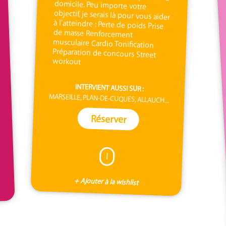
workout
INTERVIENT AUSSI SUR :
MARSEILLE, PLAN-DE-CUQUES, ALLAUCH...
Réserver
I
+ Ajouter à la wishlist