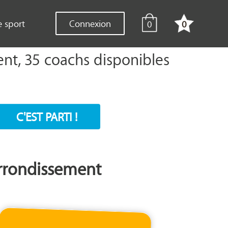
e sport
Connexion
0
0
ent, 35 coachs disponibles
C'EST PARTI !
 Arrondissement