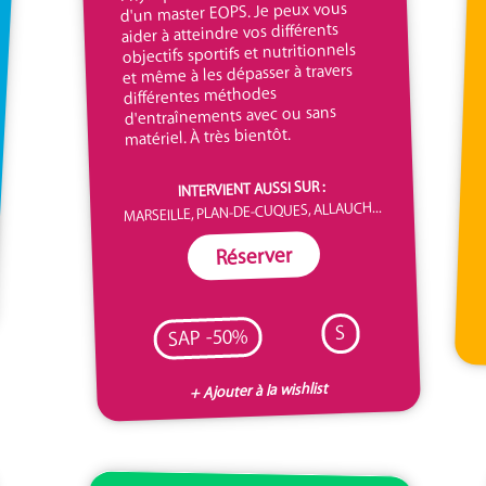
d'un master EOPS. Je peux vous
aider à atteindre vos différents
objectifs sportifs et nutritionnels
et même à les dépasser à travers
différentes méthodes
d'entraînements avec ou sans
matériel. À très bientôt.
INTERVIENT AUSSI SUR :
MARSEILLE, PLAN-DE-CUQUES, ALLAUCH...
Réserver
S
SAP -50%
+ Ajouter à la wishlist