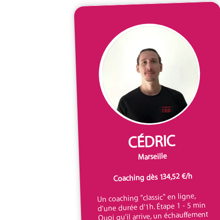
CÉDRIC
Marseille
Coaching dès 134,52 €/h
Un coaching "classic" en ligne,
d'une durée d'1h. Étape 1 - 5 min
Quoi qu'il arrive, un échauffement