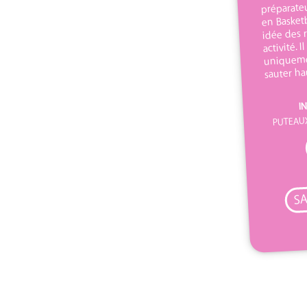
préparateu
en Basket
idée des 
activité. I
uniqueme
sauter ha
IN
PUTEAUX,
SA