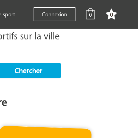
e sport
Connexion
0
0
ifs sur la ville
Chercher
re