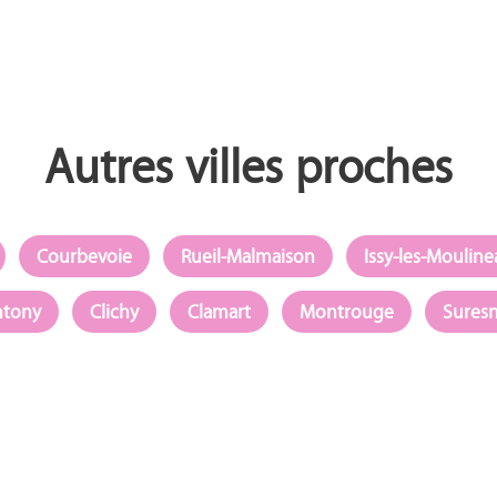
Autres villes proches
Courbevoie
Rueil-Malmaison
Issy-les-Moulin
ntony
Clichy
Clamart
Montrouge
Sures