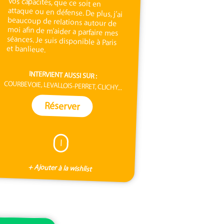
et banlieue.
INTERVIENT AUSSI SUR :
COURBEVOIE, LEVALLOIS-PERRET, CLICHY...
Réserver
I
+ Ajouter à la wishlist