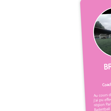
B
Coach
Au cours d
j'ai pu eff
région Par
Basketball