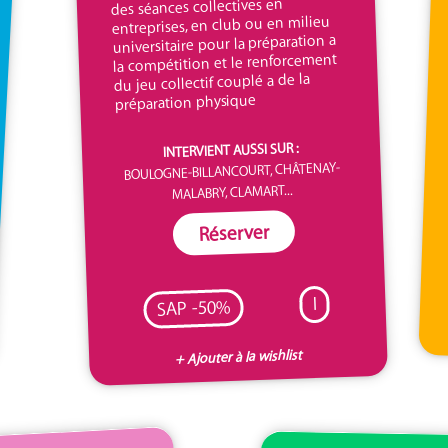
des séances collectives en
entreprises, en club ou en milieu
universitaire pour la préparation a
la compétition et le renforcement
du jeu collectif couplé a de la
préparation physique
INTERVIENT AUSSI SUR :
BOULOGNE-BILLANCOURT, CHÂTENAY-
MALABRY, CLAMART...
Réserver
I
SAP -50%
+ Ajouter à la wishlist