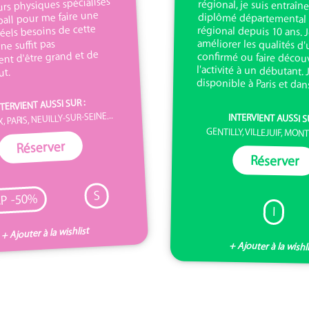
rs physiques spécialisés
ball pour me faire une
réels besoins de cette
l ne suffit pas
nt d'être grand et de
ut.
disponible à Paris et dans
TERVIENT AUSSI SUR :
 PARIS, NEUILLY-SUR-SEINE...
INTERVIENT AUSSI S
GENTILLY, VILLEJUIF, MON
Réserver
Réserver
S
P -50%
I
+ Ajouter à la wishlist
+ Ajouter à la wishl