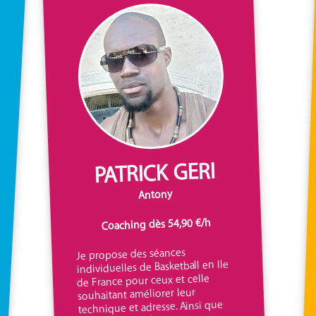
PATRICK GERI
Antony
Coaching dès 54,90 €/h
Je propose des séances
individuelles de Basketball en Ile
de France pour ceux et celle
souhaitant améliorer leur
technique et adresse. Ainsi que