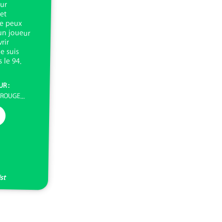
 le 94.
UR :
TROUGE...
ist